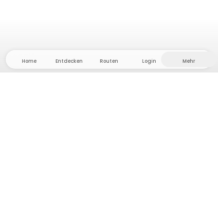
Home
Entdecken
Routen
Login
Mehr
Auf ins Hinterland, wo Freiheit und Abenteuer
Zuhause sind! Bei uns findest du 5000 private Zelt-
und Stellplätze in Alleinlage für dein nächstes
Outdoor-Abenteuer.
App Store
Google Play Store
Camps & Cabins
Routen