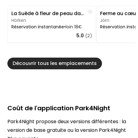
Image 1 of 5
Image 1 of 5
Like
La Suède à fleur de peau dans la région de Bergslagen
Hörken
Jörn
Réservation instantanée
•
loin 18€
Réservation inst
5.0
(2)
Découvrir tous les emplacements
Coût de l'application Park4Night
Park4Night propose deux versions différentes : la
version de base gratuite ou la version Park4Night