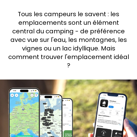
Demande à Howdy
Tous les campeurs le savent : les
emplacements sont un élément
Inspiration photo
central du camping - de préférence
Conseils et inspirations
avec vue sur l'eau, les montagnes, les
vignes ou un lac idyllique. Mais
Récits d'aventures
comment trouver l'emplacement idéal
?
Bons cadeaux
À propos de nous
Shop
Contact
Select language