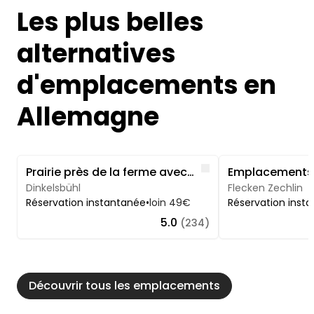
Les plus belles
alternatives
d'emplacements en
Allemagne
Image 1 of 5
Image 1 of 5
Like
Prairie près de la ferme avec jacuzzi et vue panoramique - Coucher de soleil
Dinkelsbühl
Flecken Zechlin
Réservation instantanée
•
loin 49€
Réservation inst
5.0
(234)
Découvrir tous les emplacements