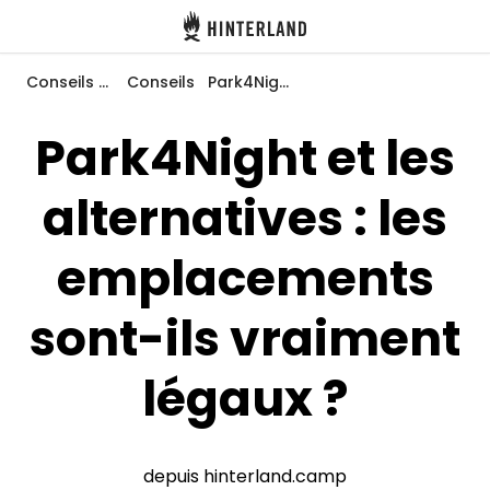
Hinterland
Dos
Conseils et inspirations
Conseils
Park4Night et les alternatives : les emplacements sont-ils vraiment légaux ?
Park4Night et les
alternatives : les
Se connecter
Créer un compte
emplacements
sont-ils vraiment
Devenir hôte·sse
légaux ?
Emplacements
Hébergements
depuis hinterland.camp
Routes