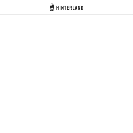
Hinterland
Se connecter
Créer un compte
Devenir hôte·sse
Emplacements
Hébergements
Routes