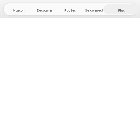
Maison
Découvrir
Routes
Se connecter
Plus
Direction l'arrière-pays, où liberté et aventure
sont chez elles ! Chez nous, vous trouverez plus de
5 000 tentes et emplacements privés dans des
endroits isolés pour votre prochaine aventure en
plein air.
App Store
Google Play Store
Campings et hébergements
Routes
Demande à Howdy
Inspiration photo
Devenir hôte·sse