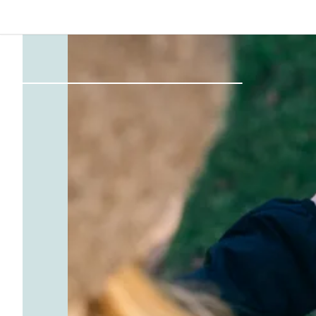
Dos
Se connecter
Créer un compte
Devenir hôte·sse
Emplacements
Hébergements
Routes