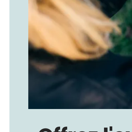
Demande à Howdy
Inspiration photo
Conseils et inspirations
Récits d'aventures
Bons cadeaux
À propos de nous
Shop
Contact
Select language