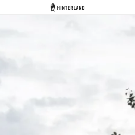
Hinterland