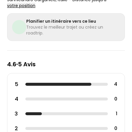
votre position
Planifier un itinéraire vers ce lieu
Trouvez le meilleur trajet ou créez un
roadtrip.
4.6
5 Avis
•
5
4
4
0
3
1
2
0