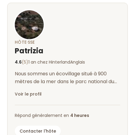
bonne énergie.
la description de Hinterland).
La mer est juste au coin de la rue et accessible à
pied en 15 minutes - c'est là que l'on retrouve la
civilisation 😄.
Ne vous fiez pas à GoogleMaps. Le mieux est de
HÔTE·SSE
demander à Patrizia de vous envoyer un lien et de
Patrizia
l'appeler pour qu'elle puisse vous guider.
4.6
(5)
1 an chez Hinterland
Anglais
Nous sommes un écovillage situé à 900
mètres de la mer dans le parc national du
Gargano, dans une oliveraie séculaire.
Voir le profil
Répond généralement en
4 heures
Contacter l'hôte