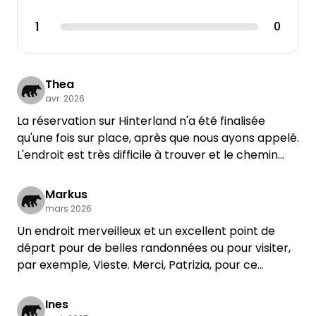
1
0
Thea
avr. 2026
La réservation sur Hinterland n'a été finalisée
qu'une fois sur place, après que nous ayons appelé.
L'endroit est très difficile à trouver et le chemin
n'est pas praticable pour les gros véhicules,
surtout par mauvais temps, ou alors uniquement si
Markus
l'on a une bonne expérience du tout-terrain. Le
mars 2026
site est très pittoresque, les gens sont très
Un endroit merveilleux et un excellent point de
sympathiques. Nous avons passé un séjour très
départ pour de belles randonnées ou pour visiter,
calme, à l'exception d'un troupeau de vaches,
par exemple, Vieste. Merci, Patrizia, pour ce
avec une vue imprenable sur la mer. Avant de
délicieux repas ! Nous reviendrons avec plaisir.
venir, il faut savoir que le savon, le papier toilette,
Ines
le tabac, la caféine, l'alcool et tout ce qui n'est pas