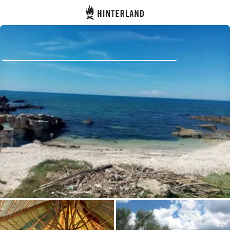
Hinterland
Dos
Se connecter
Créer un compte
Devenir hôte·sse
Emplacements
Hébergements
Routes