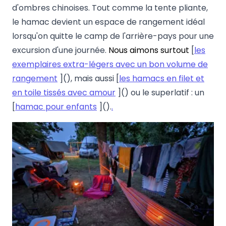
d'ombres chinoises. Tout comme la tente pliante,
le hamac devient un espace de rangement idéal
lorsqu'on quitte le camp de l'arrière-pays pour une
excursion d'une journée.
Nous aimons surtout
[
les
exemplaires extra-légers avec un bon volume de
rangement
](), mais aussi [
les hamacs en filet et
en toile tissés avec amour
]() ou le superlatif : un
[
hamac pour enfants
]().
.