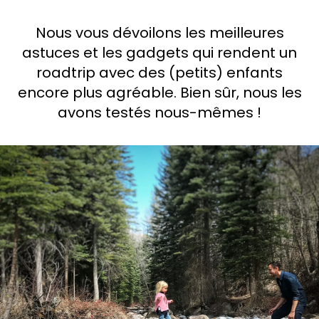
Demande à Howdy
Nous vous dévoilons les meilleures
astuces et les gadgets qui rendent un
Inspiration photo
roadtrip avec des (petits) enfants
Conseils et inspirations
encore plus agréable. Bien sûr, nous les
avons testés nous-mêmes !
Récits d'aventures
Bons cadeaux
À propos de nous
Shop
Contact
Select language