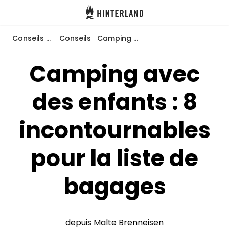
Hinterland
Dos
Conseils et inspirations
Conseils
Camping avec des enfants : 8 incontournables pour la liste de bagages
Camping avec
des enfants : 8
Se connecter
Créer un compte
incontournables
pour la liste de
Devenir hôte·sse
bagages
Emplacements
Hébergements
depuis Malte Brenneisen
Routes