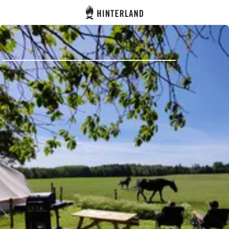
Hinterland
Dos
Se connecter
Créer un compte
Devenir hôte·sse
Emplacements
Hébergements
Routes