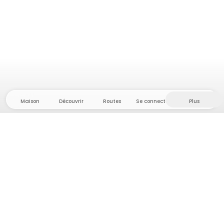
Maison
Découvrir
Routes
Se connecter
Plus
Direction l'arrière-pays, où liberté et aventure
sont chez elles ! Chez nous, vous trouverez plus de
5 000 tentes et emplacements privés dans des
endroits isolés pour votre prochaine aventure en
plein air.