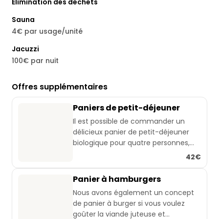
Élimination des déchets
Sauna
4€ par usage/unité
Jacuzzi
100€ par nuit
Offres supplémentaires
Paniers de petit-déjeuner
Il est possible de commander un
délicieux panier de petit-déjeuner
biologique pour quatre personnes,
composé principalement d'aliments
42€
locaux.
Panier à hamburgers
Le panier contient : 🧺
Nous avons également un concept
de panier à burger si vous voulez
Un pain bio de la boulangerie locale
goûter la viande juteuse et
avec de la farine biodynamique