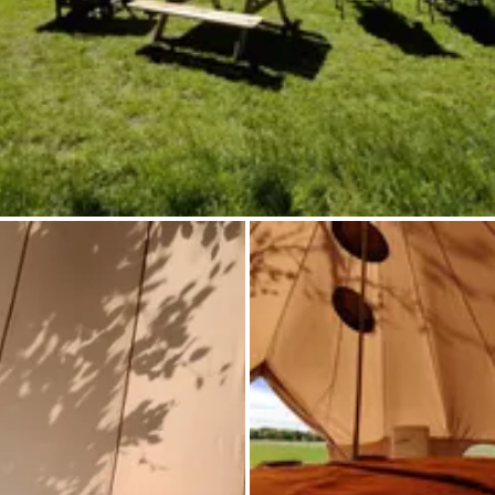
Demande à Howdy
Inspiration photo
Conseils et inspirations
Récits d'aventures
Bons cadeaux
À propos de nous
Shop
Contact
Select language