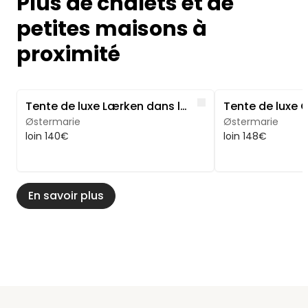
Plus de chalets et de
petites maisons à
proximité
Image 1 of 5
Image 1 of 5
Like
Tente de luxe Lærken dans le parc naturel d'Ølene
Østermarie
Østermarie
loin 140€
loin 148€
En savoir plus