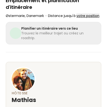
Emplacement et planification
burger coûte 120 kr.
servi.
d'itinéraire
Il est également possible de
Østermarie
, Danemark
•
Distance jusqu'à
votre position
commander des hamburgers
végétariens.
Planifier un itinéraire vers ce lieu
Vous pouvez également acheter un
Trouvez le meilleur trajet ou créez un
vin rouge qui accompagne la viande
roadtrip.
pour 195 kr. 2020 Château Lamothe-
Cissac Cru Bourgeois Haut-Médoc 🍷
HÔTE·SSE
Mathias