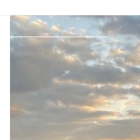
Dos
Se connecter
Créer un compte
Devenir hôte·sse
Emplacements
Hébergements
Routes