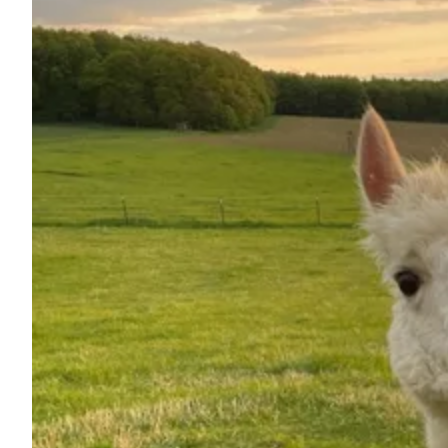
Demande à Howdy
Inspiration photo
Conseils et inspirations
Récits d'aventures
Bons cadeaux
À propos de nous
Shop
Contact
Select language