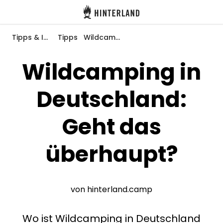
Hinterland
Zurück
Tipps & Inspiration
Tipps
Wildcamping in Deutschland: Geht das überhaupt?
Wildcamping in
Deutschland:
Anmelden
Registrieren
Geht das
überhaupt?
Gastgeber werden
Zelt- & Stellplätze
von hinterland.camp
Unterkünfte
Wo ist Wildcamping in Deutschland
Routen