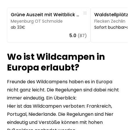
Image 1 of 5
Image 1 of 5
Like
Grüne Auszeit mit Weitblick unter alten Obstbäumen
Meyenburg OT Schmolde
Flecken Zechlin
ab 33€
Sofort buchbar
•
a
5.0
(87)
Wo ist Wildcampen in
Europa erlaubt?
Freunde des Wildcampens haben es in Europa
nicht ganz leicht. Die Regelungen sind dabei nicht
immer eindeutig. Ein Überblick:
Hier ist das Wildcampen verboten: Frankreich,
Portugal, Niederlande. Die Regelungen sind hier
eindeutig und Verstöße können mit hohen