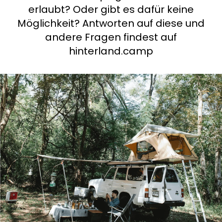
erlaubt? Oder gibt es dafür keine
Frag Howdy
Möglichkeit? Antworten auf diese und
andere Fragen findest auf
Fotoinspiration
hinterland.camp
Tipps & Inspiration
Stories
Gutscheine
Über uns
Shop
Kontakt
Select language