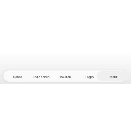
Home
Entdecken
Routen
Login
Mehr
Auf ins Hinterland, wo Freiheit und Abenteuer