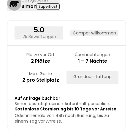
Simon
Superhost
24
25
26
27
28
29
30
31
5.0
Camper willkommen
125 Bewertungen
Plätze vor Ort
Übernachtungen
2 Plätze
1 – 7 Nächte
Max. Gäste
Grundausstattung
2 pro Stellplatz
Auf Anfrage buchbar
Simon bestätigt deinen Aufenthalt persönlich.
Kostenlose Stornierung bis 10 Tage vor Anreise.
Oder innerhalb von 48h nach Buchung, bis zu
einem Tag vor Anreise.