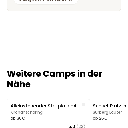
Weitere Camps in der
Nähe
Image 1 of 5
Image 1 of 5
Like
Alleinstehender Stellplatz mit See,- und Bergblick
Sunset Platz in
Kirchanschöring
Surberg Lauter
ab 30€
ab 26€
5.0
(22)