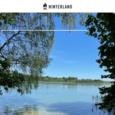
Hinterland
Zurück
Anmelden
Registrieren
Gastgeber werden
Zelt- & Stellplätze
Unterkünfte
Routen