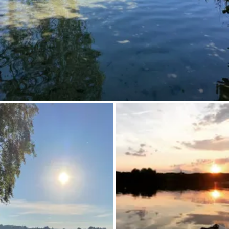
Frag Howdy
Fotoinspiration
Tipps & Inspiration
Stories
Gutscheine
Über uns
Shop
Kontakt
Select language