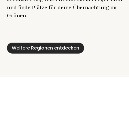
und finde Plätze für deine Übernachtung im
Grünen.
Mecklenburgische
Ostsee
Bayern
Schleswig-
Schwarzwald
Alpen
Seenplatte
Holstein
Weitere Regionen entdecken