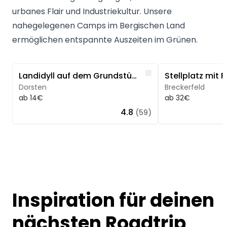
urbanes Flair und Industriekultur. Unsere
nahegelegenen Camps im Bergischen Land
ermöglichen entspannte Auszeiten im Grünen.
Image 1 of 4
Image 1 of 5
Like
Landidyll auf dem Grundstück eines alten Resthofes
Dorsten
Breckerfeld
ab 14€
ab 32€
4.8
(59)
Inspiration für deinen
nächsten Roadtrip