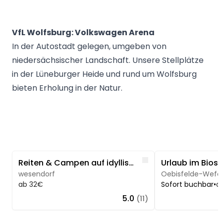
VfL Wolfsburg: Volkswagen Arena
In der Autostadt gelegen, umgeben von
niedersächsischer Landschaft. Unsere Stellplätze
in der Lüneburger Heide und rund um Wolfsburg
bieten Erholung in der Natur.
Image 1 of 5
Image 1 of 5
Like
Reiten & Campen auf idyllischem Reiterhof LG Heide
wesendorf
ab 32€
Sofort buchbar
•
a
5.0
(11)