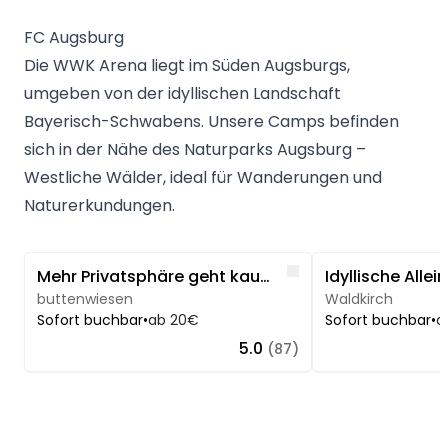
FC Augsburg
Die WWK Arena liegt im Süden Augsburgs,
umgeben von der idyllischen Landschaft
Bayerisch-Schwabens. Unsere Camps befinden
sich in der Nähe des Naturparks Augsburg –
Westliche Wälder, ideal für Wanderungen und
Naturerkundungen.
Image 1 of 5
Image 1 of 5
Like
Mehr Privatsphäre geht kaum...
buttenwiesen
Waldkirch
Sofort buchbar
•
ab 20€
Sofort buchbar
•
a
5.0
(87)