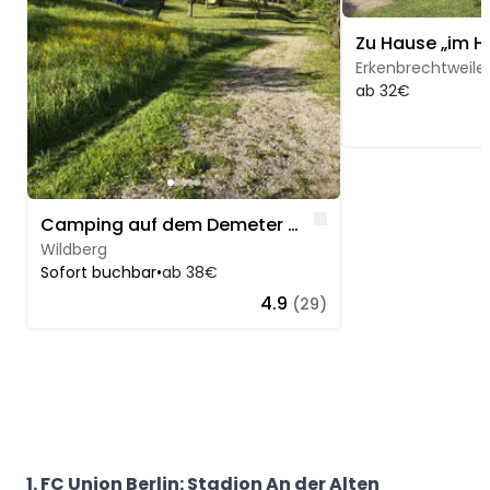
Erkenbrechtweile
ab 32€
Like
Camping auf dem Demeter Hof im Nordschwarzwald
Wildberg
Sofort buchbar
•
ab 38€
4.9
(29)
1. FC Union Berlin: Stadion An der Alten