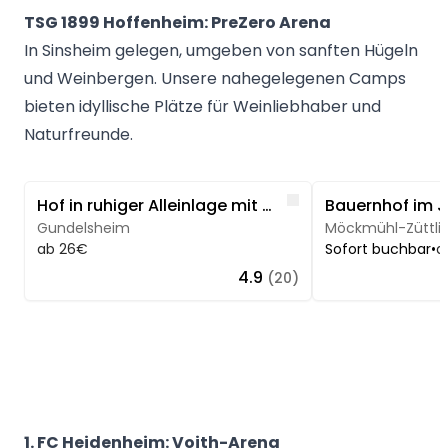
TSG 1899 Hoffenheim: PreZero Arena
In Sinsheim gelegen, umgeben von sanften Hügeln
und Weinbergen. Unsere nahegelegenen Camps
bieten idyllische Plätze für Weinliebhaber und
Naturfreunde.
Image 1 of 5
Image 1 of 5
Like
Hof in ruhiger Alleinlage mit Aussicht
Gundelsheim
Möckmühl-Züttli
ab 26€
Sofort buchbar
•
a
4.9
(20)
1. FC Heidenheim: Voith-Arena