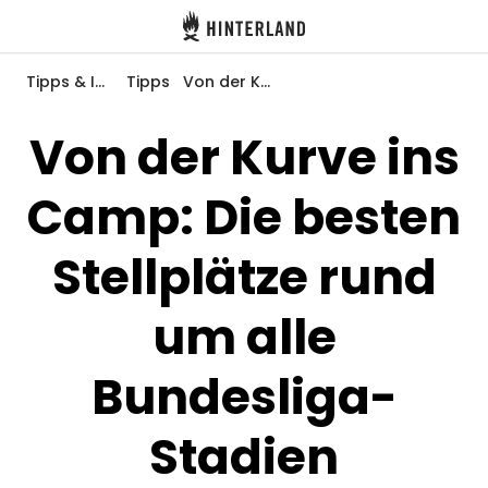
Hinterland
Zurück
Tipps & Inspiration
Tipps
Von der Kurve ins Camp: Die besten Stellplätze rund um alle Bundesliga-Stadien
Von der Kurve ins
Camp: Die besten
Anmelden
Registrieren
Stellplätze rund
um alle
Gastgeber werden
Bundesliga-
Zelt- & Stellplätze
Unterkünfte
Stadien
Routen