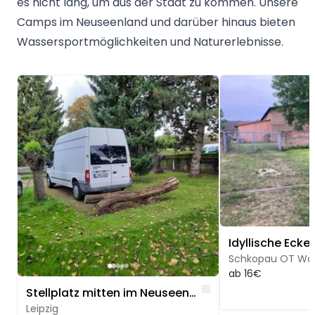
es nicht lang, um aus der Stadt zu kommen. Unsere
Camps im Neuseenland und darüber hinaus bieten
Wassersportmöglichkeiten und Naturerlebnisse.
Image 1 of 5
Image 1 of 5
Schkopau OT Wal
ab 16€
Like
Stellplatz mitten im Neuseenland Leipzig Nr. 2
Leipzig