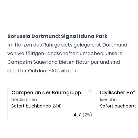
Borussia Dortmund: Signal Iduna Park
Im Herzen des Ruhrgebiets gelegen, ist Dortmund
von vielfältigen Landschaften umgeben. Unsere
Camps im Sauerland bieten Natur pur und sind
ideal für Outdoor-Aktivitäten.
Image 1 of 3
Image 1 of 5
Like
Campen an der Baumgruppe umgeben von Feldern
Nordkirchen
Iserlohn
Sofort buchbar
•
ab 24€
Sofort buchbar
•
a
4.7
(25)