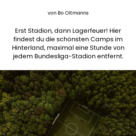
Frag Howdy
von Bo Oltmanns
Fotoinspiration
Erst Stadion, dann Lagerfeuer! Hier
Tipps & Inspiration
findest du die schönsten Camps im
Hinterland, maximal eine Stunde von
Stories
jedem Bundesliga-Stadion entfernt.
Gutscheine
Über uns
Shop
Kontakt
Select language