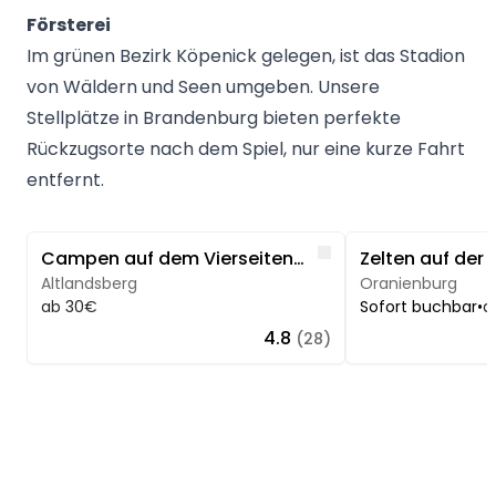
Försterei
Im grünen Bezirk Köpenick gelegen, ist das Stadion
von Wäldern und Seen umgeben. Unsere
Stellplätze in Brandenburg bieten perfekte
Rückzugsorte nach dem Spiel, nur eine kurze Fahrt
entfernt.
Image 1 of 5
Image 1 of 5
Like
Campen auf dem Vierseitenhof
Zelten auf der 
Altlandsberg
Oranienburg
ab 30€
Sofort buchbar
•
a
4.8
(28)