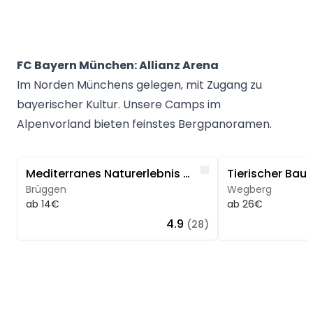
FC Bayern München: Allianz Arena
Im Norden Münchens gelegen, mit Zugang zu
bayerischer Kultur. Unsere Camps im
Alpenvorland bieten feinstes Bergpanoramen.
Image 1 of 5
Image 1 of 5
Like
Mediterranes Naturerlebnis am Niederrhein
Brüggen
Wegberg
ab 14€
ab 26€
4.9
(28)