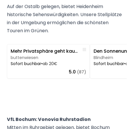
Auf der Ostalb gelegen, bietet Heidenheim
historische Sehenswürdigkeiten. Unsere Stellplätze
in der Umgebung ermöglichen die schönsten
Touren im Grünen.
Image 1 of 5
Image 1 of 5
Like
Mehr Privatsphäre geht kaum...
buttenwiesen
Blindheim
Sofort buchbar
•
ab 20€
Sofort buchbar
•
a
5.0
(87)
VfL Bochum: Vonovia Ruhrstadion
Mitten im Ruhrgebiet gelegen, bietet Bochum