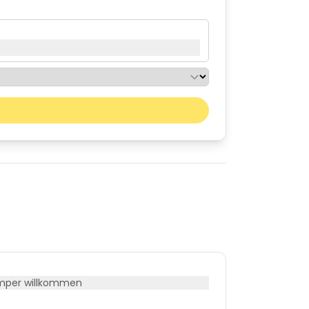
Nächster Monat
Sa
So
01
02
08
09
15
16
22
23
29
30
per willkommen