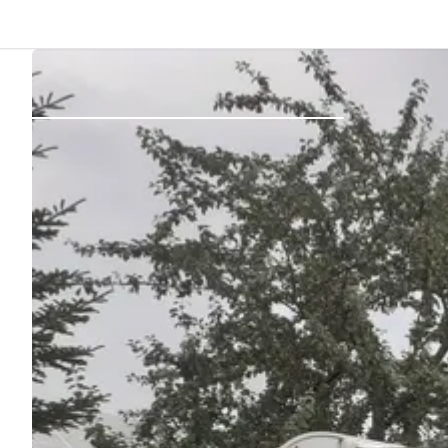
Zurück
Anmelden
Registrieren
Gastgeber werden
Zelt- & Stellplätze
Unterkünfte
Routen