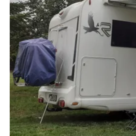
Frag Howdy
Fotoinspiration
Tipps & Inspiration
Stories
Gutscheine
Über uns
Shop
Kontakt
Select language