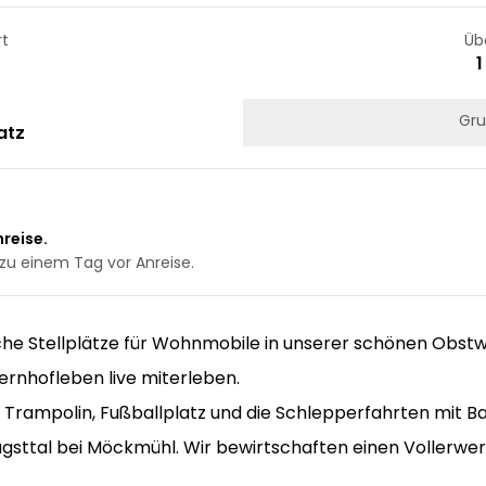
rt
Üb
1
Gru
atz
reise.
zu einem Tag vor Anreise.
che Stellplätze für Wohnmobile in unserer schönen Obstwie
rnhofleben live miterleben.
, Trampolin, Fußballplatz und die Schlepperfahrten mit Ba
 Jagsttal bei Möckmühl. Wir bewirtschaften einen Vollerw