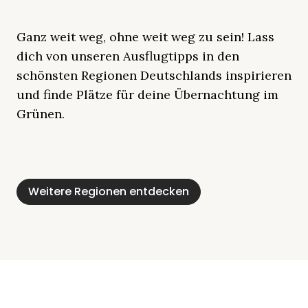
Ganz weit weg, ohne weit weg zu sein! Lass
dich von unseren Ausflugtipps in den
schönsten Regionen Deutschlands inspirieren
und finde Plätze für deine Übernachtung im
Grünen.
Mecklenburgische
Ostsee
Bayern
Schleswig-
Schwarzwald
Alpen
Seenplatte
Holstein
Weitere Regionen entdecken