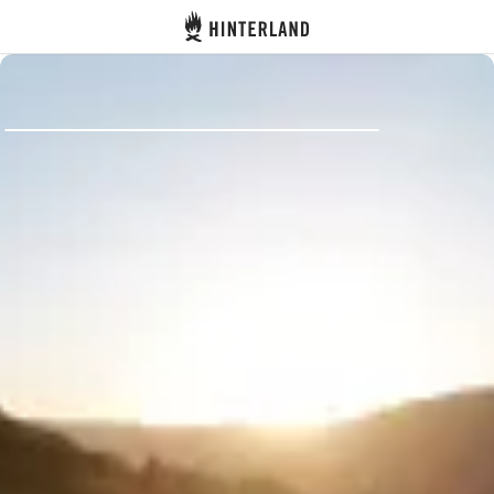
Hinterland
Zurück
Anmelden
Registrieren
Gastgeber werden
Zelt- & Stellplätze
Unterkünfte
Routen