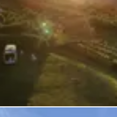
Frag Howdy
Fotoinspiration
Tipps & Inspiration
Stories
Gutscheine
Über uns
Shop
Kontakt
Select language