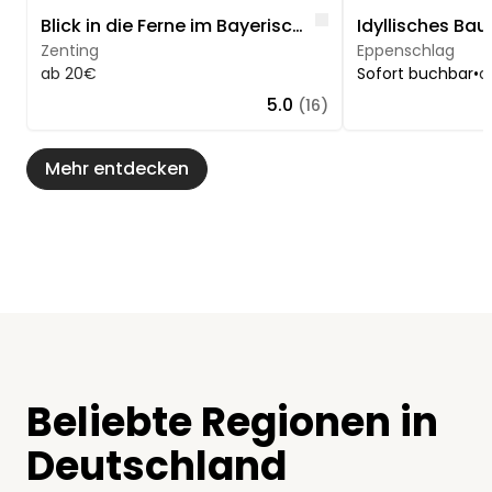
Like
Blick in die Ferne im Bayerischen Wald
Zenting
Eppenschlag
ab 20€
Sofort buchbar
•
a
5.0
(16)
Mehr entdecken
Beliebte Regionen in
Deutschland