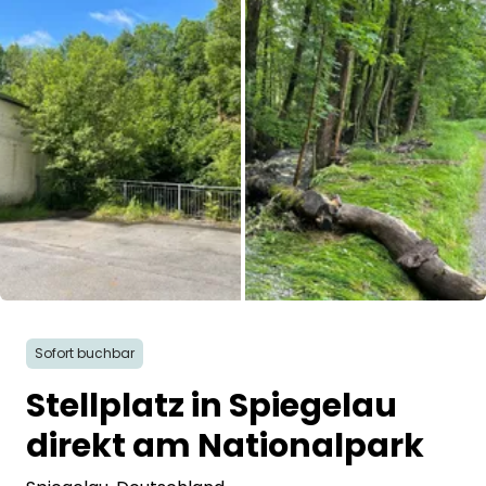
Frag Howdy
Fotoinspiration
Tipps & Inspiration
Stories
Gutscheine
Über uns
Sofort buchbar
Shop
Stellplatz in Spiegelau
Kontakt
direkt am Nationalpark
Select language