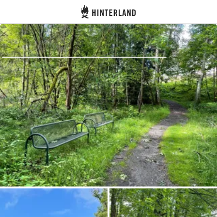
Hinterland
Zurück
Anmelden
Registrieren
Gastgeber werden
Zelt- & Stellplätze
Unterkünfte
Routen