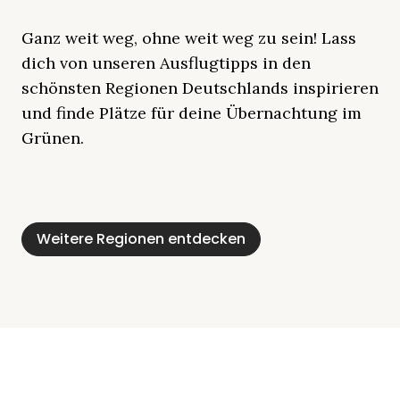
Ganz weit weg, ohne weit weg zu sein! Lass
dich von unseren Ausflugtipps in den
schönsten Regionen Deutschlands inspirieren
und finde Plätze für deine Übernachtung im
Grünen.
Mecklenburgische
Ostsee
Bayern
Schleswig-
Schwarzwald
Alpen
Seenplatte
Holstein
Weitere Regionen entdecken