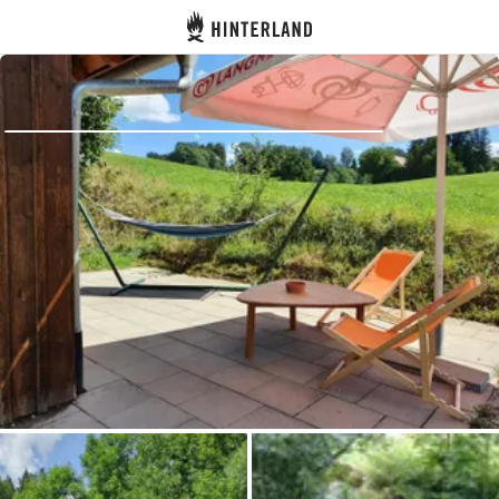
Hinterland
Zurück
Anmelden
Registrieren
Gastgeber werden
Zelt- & Stellplätze
Unterkünfte
Routen