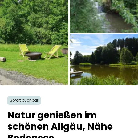
Frag Howdy
Fotoinspiration
Tipps & Inspiration
Stories
Gutscheine
Alle Bilder
Über uns
Sofort buchbar
Shop
Natur genießen im
Kontakt
schönen Allgäu, Nähe
Select language