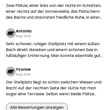
Zwei Plätze, einer links von der Hütte im Schatten,
einer rechts auf der Sonnenseite, das Plätschern
des Bachs und ansonsten friedliche Ruhe, in einer
Umgebung, die sich ein englischer
Landschaftsmaler nicht schöner hätte ausdenken
Antonia
können. Jochen kümmert sich um seine Gäste, hat
Aug. 2024
Tipps und bringt sogar das Holz zum Grillplatz, der
Sehr schöner, ruhiger Stellplatz mit einem süßen
das verbindende Element ist. Frau und Hund haben
Bach direkt daneben und einem schönen See in
sich wohl gefühlt und kommen gern wieder!
fußläufiger Entfernung. Man konnte ebenfalls gut
Lagerfeuer machen, das Holz war sogar kostenfrei!
Wir haben unseren Aufenthalt hier sehr genossen!
Yvonne
Aug. 2024
Der Stellplatz liegt so schön zwischen Wiesen und
Bach! Auf der rechten Seite der Hütte hat man
sogar eine Terrasse. Selbst wenn beide Plätze
belegt sind, gibt es noch genug Privatsphäre. Das
Highlight ist die riesige Feuerschale und das
Alle Bewertungen anzeigen