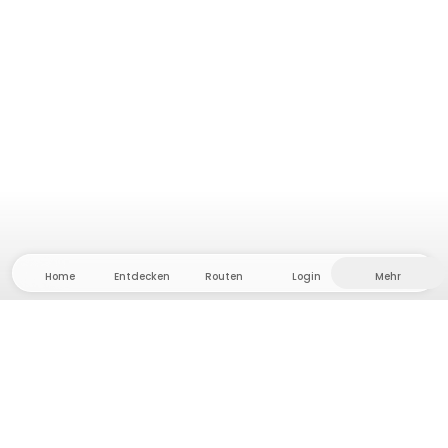
Home
Entdecken
Routen
Login
Mehr
Auf ins Hinterland, wo Freiheit und Abenteuer
Zuhause sind! Bei uns findest du 5000 private Zelt-