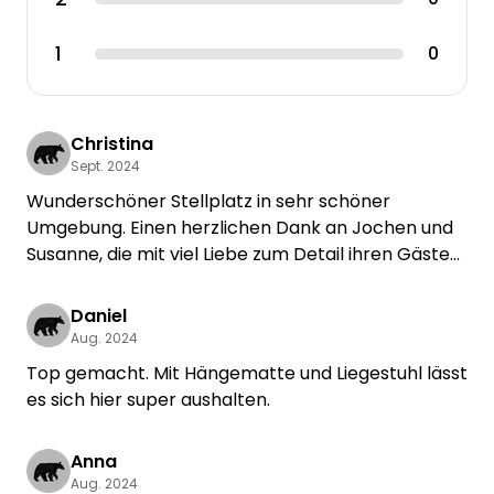
1
0
Christina
Sept. 2024
Wunderschöner Stellplatz in sehr schöner
Umgebung. Einen herzlichen Dank an Jochen und
Susanne, die mit viel Liebe zum Detail ihren Gästen
einen schönen Aufenthalt bieten. Wir werden
gerne wieder kommen. Christina und Walter
Daniel
Aug. 2024
Top gemacht. Mit Hängematte und Liegestuhl lässt
es sich hier super aushalten.
Anna
Aug. 2024