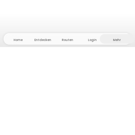
Home
Entdecken
Routen
Login
Mehr
Auf ins Hinterland, wo Freiheit und Abenteuer
Zuhause sind! Bei uns findest du 5000 private Zelt-
und Stellplätze in Alleinlage für dein nächstes
Outdoor-Abenteuer.
App Store
Google Play Store
Camps & Cabins
Routen