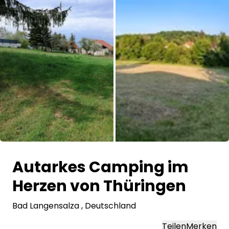
Frag Howdy
Fotoinspiration
Tipps & Inspiration
Stories
Gutscheine
Über uns
Autarkes Camping im
Shop
Herzen von Thüringen
Kontakt
Bad Langensalza
, Deutschland
Select language
Teilen
Merken