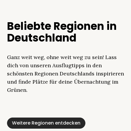
Beliebte Regionen in
Deutschland
Ganz weit weg, ohne weit weg zu sein! Lass
dich von unseren Ausflugtipps in den
schönsten Regionen Deutschlands inspirieren
und finde Plätze für deine Übernachtung im
Grünen.
Mecklenburgische
Ostsee
Bayern
Schleswig-
Schwarzwald
Alpen
Seenplatte
Holstein
Weitere Regionen entdecken