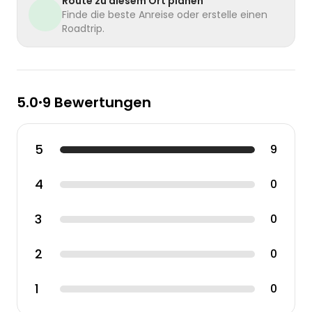
Route zu diesem Ort planen
Finde die beste Anreise oder erstelle einen
Roadtrip.
5.0
9 Bewertungen
•
5
9
4
0
3
0
2
0
1
0