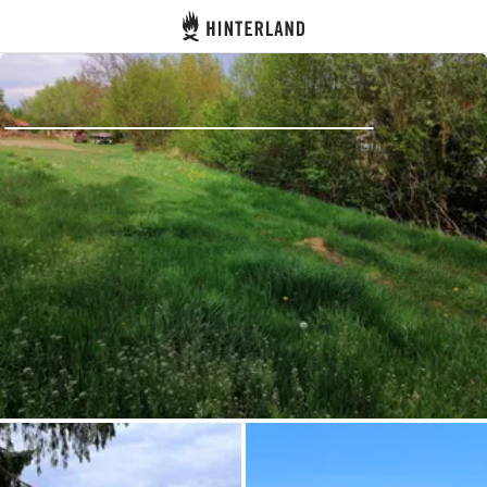
Hinterland
Zurück
Anmelden
Registrieren
Gastgeber werden
Zelt- & Stellplätze
Unterkünfte
Routen