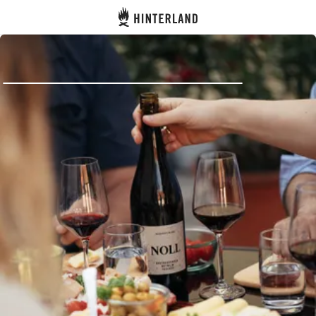
Hinterland
Zurück
Anmelden
Registrieren
Gastgeber werden
Zelt- & Stellplätze
Unterkünfte
Routen