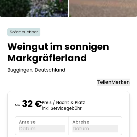
Alle Bilder
Sofort buchbar
Weingut im sonnigen
Markgräflerland
Buggingen
, Deutschland
Teilen
Merken
32 €
Preis / Nacht & Platz
ab
inkl. Servicegebühr
Anreise
Abreise
Datum
Datum