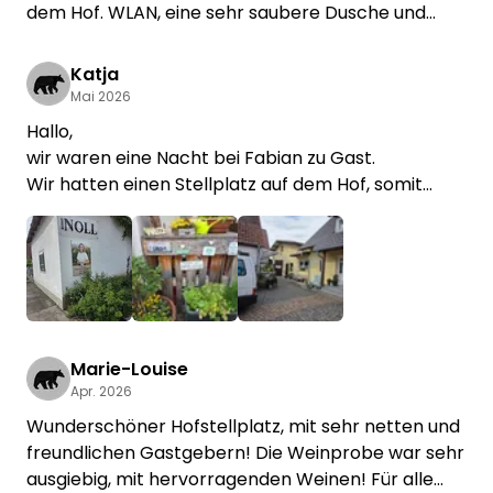
dem Hof. WLAN, eine sehr saubere Dusche und
Toilette - alles vorhanden! Und auch die
Weinprobe ist sehr zu empfehlen. Wir kommen
Katja
bestimmt noch einmal hierher.
Mai 2026
Hallo,
wir waren eine Nacht bei Fabian zu Gast.
Wir hatten einen Stellplatz auf dem Hof, somit
waren die Sanitäranlagen nicht weit.
Es gibt eine Dusche und 2 Toiletten mit
Waschbecken. Alles war sauber.
Strom haben wir auch bekommen.
+1
Die Weinprobe am Abend war sehr ausgiebig und
informativ.
Marie-Louise
Apr. 2026
Und die Nacht war ruhig.
Wunderschöner Hofstellplatz, mit sehr netten und
Wir würden wieder kommen.
freundlichen Gastgebern! Die Weinprobe war sehr
Vielen Dank für die Gastfreundschaft.
ausgiebig, mit hervorragenden Weinen! Für alle