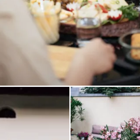
Frag Howdy
Fotoinspiration
Tipps & Inspiration
Stories
Gutscheine
Über uns
Shop
Kontakt
Select language