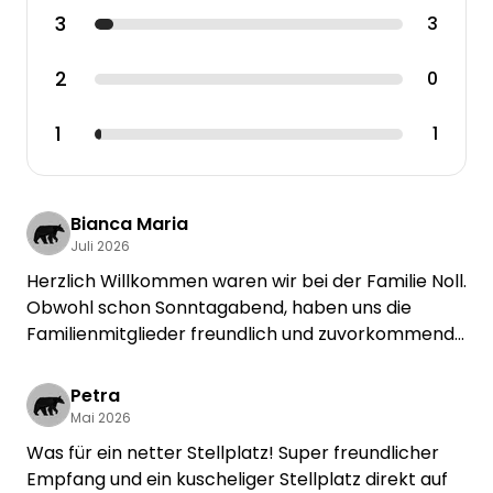
3
3
2
0
1
1
Bianca Maria
Juli 2026
Herzlich Willkommen waren wir bei der Familie Noll.
Obwohl schon Sonntagabend, haben uns die
Familienmitglieder freundlich und zuvorkommend
aufgenommen. Wir haben dort sehr wohlgefühlt
und allerbesten Wein genießen dürfen. Wir
Petra
kommen sicherlich wieder.
Mai 2026
Was für ein netter Stellplatz! Super freundlicher
Empfang und ein kuscheliger Stellplatz direkt auf