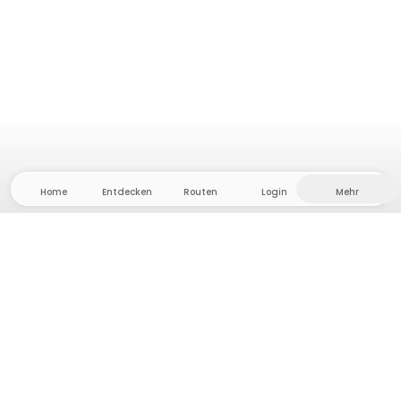
Home
Entdecken
Routen
Login
Mehr
Auf ins Hinterland, wo Freiheit und Abenteuer
Zuhause sind! Bei uns findest du 5000 private Zelt-
und Stellplätze in Alleinlage für dein nächstes
Outdoor-Abenteuer.