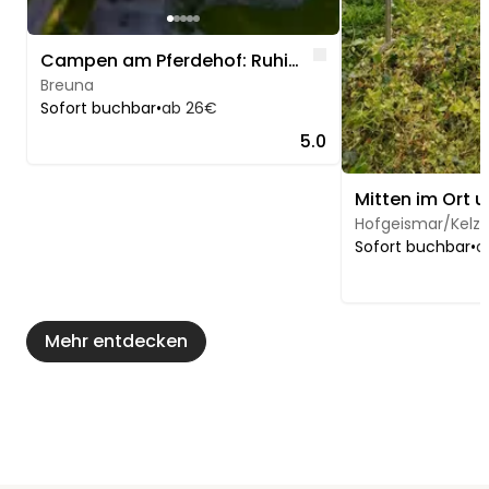
Like
Campen am Pferdehof: Ruhiger Platz in Nordhessen
Breuna
Sofort buchbar
•
ab 26€
5.0
Hofgeismar/Kelz
Sofort buchbar
•
a
Mehr entdecken