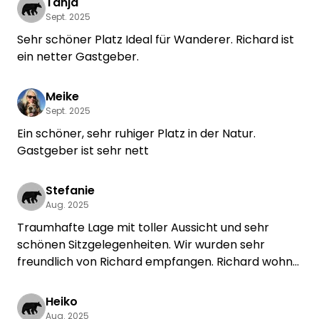
Tanja
Sept. 2025
Sehr schöner Platz Ideal für Wanderer. Richard ist
ein netter Gastgeber.
Meike
Sept. 2025
Ein schöner, sehr ruhiger Platz in der Natur.
Gastgeber ist sehr nett
Stefanie
Aug. 2025
Traumhafte Lage mit toller Aussicht und sehr
schönen Sitzgelegenheiten. Wir wurden sehr
freundlich von Richard empfangen. Richard wohnt
dort und der Spot ist auf seinem Hof. Das war nicht
so ganz unser Ding. Aber das ist natürlich eine sehr
Heiko
individuelle Einschätzung. Wir waren auf der
Aug. 2025