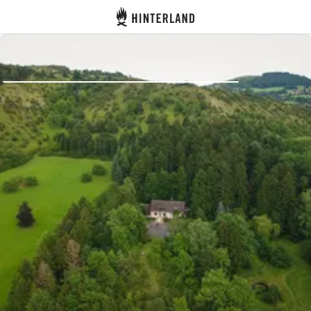
Hinterland
Zurück
Anmelden
Registrieren
Gastgeber werden
Zelt- & Stellplätze
Unterkünfte
Routen