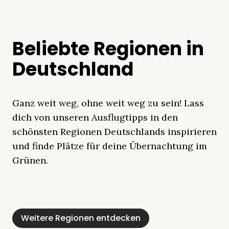
Beliebte Regionen in
Deutschland
Ganz weit weg, ohne weit weg zu sein! Lass
dich von unseren Ausflugtipps in den
schönsten Regionen Deutschlands inspirieren
und finde Plätze für deine Übernachtung im
Grünen.
Mecklenburgische
Ostsee
Bayern
Schleswig-
Schwarzwald
Alpen
Seenplatte
Holstein
Weitere Regionen entdecken