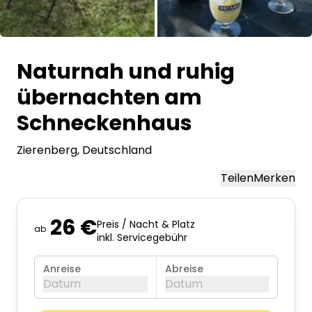
Alle Bilder
Naturnah und ruhig
übernachten am
Schneckenhaus
Zierenberg
, Deutschland
Teilen
Merken
26 €
Preis / Nacht & Platz
ab
inkl. Servicegebühr
Anreise
Abreise
Datum
Datum
August 2026