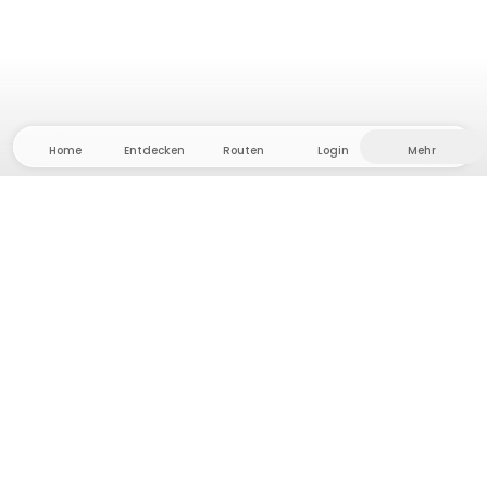
Home
Entdecken
Routen
Login
Mehr
Auf ins Hinterland, wo Freiheit und Abenteuer
Zuhause sind! Bei uns findest du 5000 private Zelt-
und Stellplätze in Alleinlage für dein nächstes
Outdoor-Abenteuer.
App Store
Google Play Store
Camps & Cabins
Routen