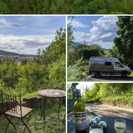
Frag Howdy
Fotoinspiration
Tipps & Inspiration
Stories
Gutscheine
Über uns
Shop
Kontakt
Select language