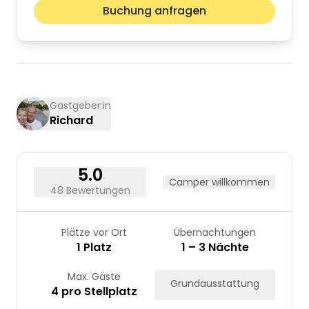
Nächst
Buchung anfragen
Mo
Di
Mi
Do
Fr
Sa
So
01
02
03
04
05
06
07
08
09
10
11
12
13
14
15
16
Gastgeber:in
Richard
17
18
19
20
21
22
23
24
25
26
27
28
29
30
31
5.0
Camper willkommen
48 Bewertungen
Plätze vor Ort
Übernachtungen
1 Platz
1 – 3 Nächte
Max. Gäste
Grundausstattung
4 pro Stellplatz