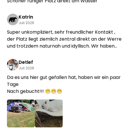
Schöner ruhiger Platz direkt am Wasser
Katrin
Juli 2026
Super unkompliziert, sehr freundlicher Kontakt ,
der Platz liegt ziemlich zentral direkt an der Werre
und trotzdem naturnah und idyllisch. Wir haben
uns sehr wohl gefühlt und kommen auch noch mal
wieder 😊 vielen Dank für ein schönes
Detlef
Wochenende 🌞
Juli 2026
Da es uns hier gut gefallen hat, haben wir ein paar
Tage
Nach gebucht!!! 😁😁😁