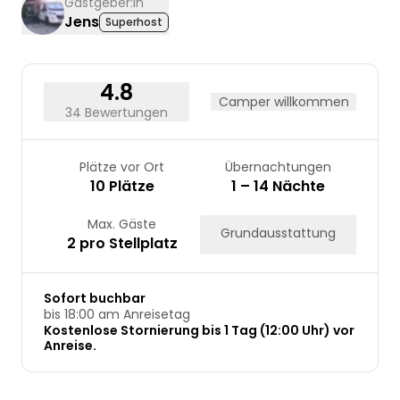
Gastgeber:in
Jens
Superhost
24
25
26
27
28
29
30
31
4.8
Camper willkommen
34 Bewertungen
Plätze vor Ort
Übernachtungen
10 Plätze
1 – 14 Nächte
Max. Gäste
Grundausstattung
2 pro Stellplatz
Sofort buchbar
bis 18:00 am Anreisetag
Kostenlose Stornierung bis 1 Tag (12:00 Uhr) vor
Anreise.