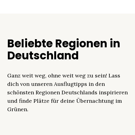
Beliebte Regionen in
Deutschland
Ganz weit weg, ohne weit weg zu sein! Lass
dich von unseren Ausflugtipps in den
schönsten Regionen Deutschlands inspirieren
und finde Plätze für deine Übernachtung im
Grünen.
Mecklenburgische
Ostsee
Bayern
Schleswig-
Schwarzwald
Alpen
Seenplatte
Holstein