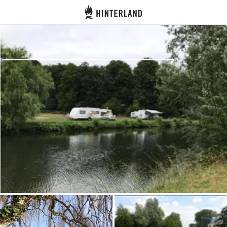
Hinterland
Zurück
Anmelden
Registrieren
Gastgeber werden
Zelt- & Stellplätze
Unterkünfte
Routen