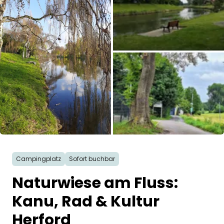
Frag Howdy
Fotoinspiration
Tipps & Inspiration
Stories
Gutscheine
Über uns
Campingplatz
Sofort buchbar
Shop
Naturwiese am Fluss:
Kontakt
Kanu, Rad & Kultur
Herford
Select language