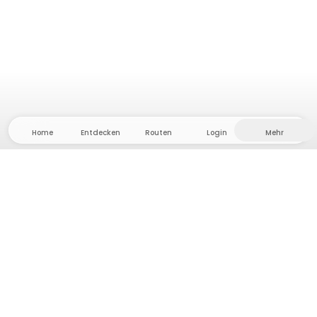
Home
Entdecken
Routen
Login
Mehr
Auf ins Hinterland, wo Freiheit und Abenteuer
Zuhause sind! Bei uns findest du 5000 private Zelt-
und Stellplätze in Alleinlage für dein nächstes
Outdoor-Abenteuer.
App Store
Google Play Store