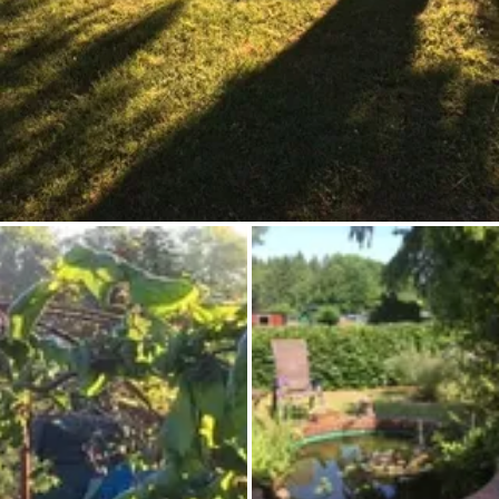
Frag Howdy
Fotoinspiration
Tipps & Inspiration
Stories
Gutscheine
Über uns
Shop
Kontakt
Select language