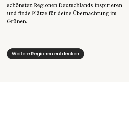
schönsten Regionen Deutschlands inspirieren
und finde Plätze für deine Übernachtung im
Grünen.
Mecklenburgische
Ostsee
Bayern
Schleswig-
Schwarzwald
Alpen
Seenplatte
Holstein
Weitere Regionen entdecken