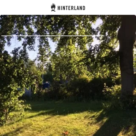
Hinterland
Zurück
Anmelden
Registrieren
Gastgeber werden
Zelt- & Stellplätze
Unterkünfte
Routen