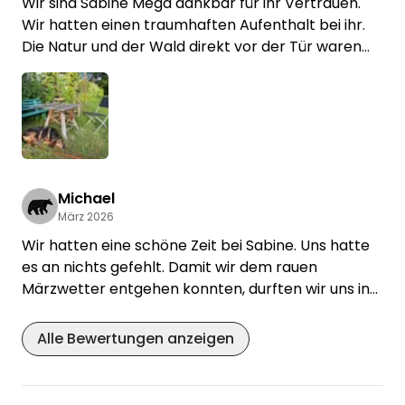
Wir sind Sabine Mega dankbar für ihr Vertrauen.
Wir hatten einen traumhaften Aufenthalt bei ihr.
Die Natur und der Wald direkt vor der Tür waren
wirklich wunderschön und für unseren Hund das
Paradies!
Toll das wir so viele Dinge nutzen konnten die wir
nicht dabei hatten.
So haben wir einen wunderschönen Grillabend bei
besten Wetter. Und die Gartendusche war sehr
erfrischend. Gerne wieder!!
Michael
März 2026
🙏 Danke 🙏
Wir hatten eine schöne Zeit bei Sabine. Uns hatte
es an nichts gefehlt. Damit wir dem rauen
Märzwetter entgehen konnten, durften wir uns in
einem schön eingerichteten Raum aufhalten.
Für Geocacher: In einem Wäldchen südlich vom
Alle Bewertungen anzeigen
Stellplatz liegen ein paar schön gemachte
Geocache.