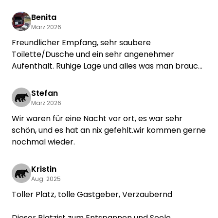
Samstagabend gab es sogar noch ein Lagerfeuer.
Uns hat es sehr gut gefallen. Wir kommen wieder.
Benita
Andy & Bine
März 2026
Freundlicher Empfang, sehr saubere
Toilette/Dusche und ein sehr angenehmer
Aufenthalt. Ruhige Lage und alles was man braucht
vor Ort. Ich würde jederzeit wieder buchen🙂
Stefan
März 2026
Wir waren für eine Nacht vor ort, es war sehr
schön, und es hat an nix gefehlt.wir kommen gerne
nochmal wieder.
Kristin
Aug. 2025
Toller Platz, tolle Gastgeber, Verzaubernd
Dieser Platzist zum Entspannen und Seele