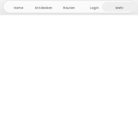
Home
Entdecken
Routen
Login
Mehr
Auf ins Hinterland, wo Freiheit und Abenteuer
Zuhause sind! Bei uns findest du 5000 private Zelt-
und Stellplätze in Alleinlage für dein nächstes
Outdoor-Abenteuer.
App Store
Google Play Store
Camps & Cabins
Routen
Frag Howdy
Fotoinspiration
Gastgeber:in werden
Plattform-Updates