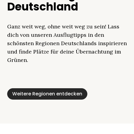
Deutschland
Ganz weit weg, ohne weit weg zu sein! Lass
dich von unseren Ausflugtipps in den
schönsten Regionen Deutschlands inspirieren
und finde Plätze für deine Übernachtung im
Grünen.
Mecklenburgische
Ostsee
Bayern
Schleswig-
Schwarzwald
Alpen
Seenplatte
Holstein
Weitere Regionen entdecken