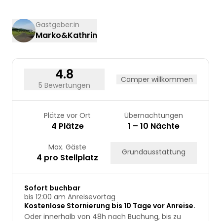
10
11
12
13
14
15
16
17
18
19
20
21
22
23
Gastgeber:in
Marko&Kathrin
24
25
26
27
28
29
30
31
4.8
Camper willkommen
5 Bewertungen
Plätze vor Ort
Übernachtungen
4 Plätze
1 – 10 Nächte
Max. Gäste
Grundausstattung
4 pro Stellplatz
Sofort buchbar
bis 12:00 am Anreisevortag
Kostenlose Stornierung bis 10 Tage vor Anreise.
Oder innerhalb von 48h nach Buchung, bis zu