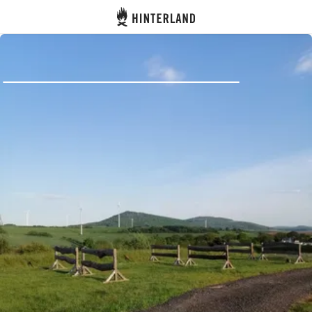
Hinterland
Zurück
Anmelden
Registrieren
Gastgeber werden
Zelt- & Stellplätze
Unterkünfte
Routen