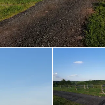
Frag Howdy
Fotoinspiration
Tipps & Inspiration
Stories
Gutscheine
Über uns
Shop
Kontakt
Select language