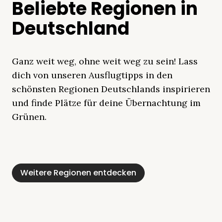
Beliebte Regionen in
Deutschland
Ganz weit weg, ohne weit weg zu sein! Lass
dich von unseren Ausflugtipps in den
schönsten Regionen Deutschlands inspirieren
und finde Plätze für deine Übernachtung im
Grünen.
Mecklenburgische
Ostsee
Bayern
Schleswig-
Schwarzwald
Alpen
Seenplatte
Holstein
Weitere Regionen entdecken