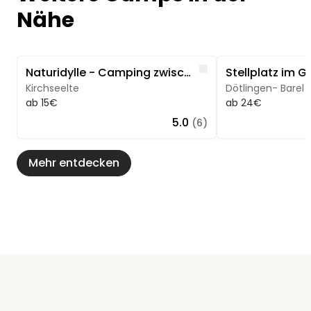
Nähe
Image 1 of 5
Image 1 of 5
Like
Naturidylle - Camping zwischen Beeten und Bäumen
Stellplatz im G
Kirchseelte
Dötlingen- Barel
ab 15€
ab 24€
5.0
(6)
Mehr entdecken