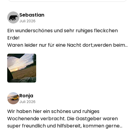
Sebastian
Juli 2026
Ein wunderschönes und sehr ruhiges fleckchen
Erde!
Waren leider nur für eine Nacht dort,werden beim
nächsten mal auf jeden Fall mehr Zeit einplanen.
Der Schwimmteich und der schöne
Sonnenuntergang lädt zum verweilen ein.
Zudem super sympathische und hilfsbereite
Gastgeber,bis zum nächsten mal 😁
Ronja
Juli 2026
Wir haben hier ein schönes und ruhiges
Wochenende verbracht. Die Gastgeber waren
super freundlich und hilfsbereit, kommen gerne
wieder.