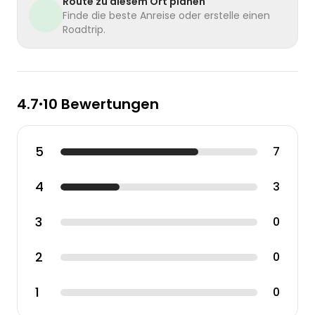
Route zu diesem Ort planen
Finde die beste Anreise oder erstelle einen
Roadtrip.
4.7
10 Bewertungen
•
5
7
4
3
3
0
2
0
1
0