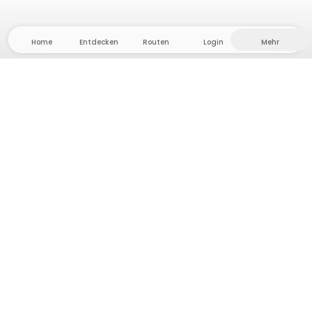
Home
Entdecken
Routen
Login
Mehr
Auf ins Hinterland, wo Freiheit und Abenteuer
Zuhause sind! Bei uns findest du 5000 private Zelt-
und Stellplätze in Alleinlage für dein nächstes
Outdoor-Abenteuer.
App Store
Google Play Store
Camps & Cabins
Routen
Frag Howdy
Fotoinspiration
Gastgeber:in werden