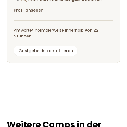
die Gastgeberin für den angenehmen Aufenthalt
Profil ansehen
und die gastfreundliche Atmosphäre!
Antwortet normalerweise innerhalb
von 22
Stunden
Gastgeber:in kontaktieren
Weitere Camps in der