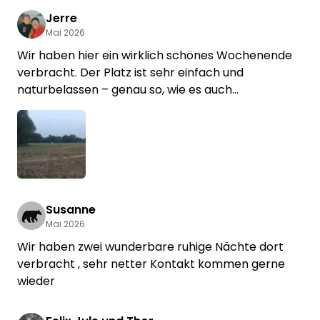
Jerre
Mai 2026
Wir haben hier ein wirklich schönes Wochenende
verbracht. Der Platz ist sehr einfach und
naturbelassen – genau so, wie es auch
beschrieben wird. Es gibt kein Wasser, keinen
Strom und keine Sanitäranlagen, was für uns völlig
in Ordnung war. Man sollte aber wissen, dass es
insgesamt wirklich noch sehr schlicht ist. Der
Stellplatz liegt auf einer Wiese beim Bauernhof,
teilweise etwas uneben und holprig, aber dafür
mitten in der Natur.
Susanne
Mai 2026
Besonders schön fanden wir den Badeteich. Kein
Wir haben zwei wunderbare ruhige Nächte dort
großes Schwimmbad, sondern einfach ein
verbracht , sehr netter Kontakt kommen gerne
natürlicher Teich zum Schwimmen. Gerade bei
wieder
dem warmen Wetter war das herrlich. Zwischen
Fröschen, Libellen und den Schwalben, die tief über