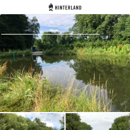
Hinterland
Zurück
Anmelden
Registrieren
Gastgeber werden
Zelt- & Stellplätze
Unterkünfte
Routen