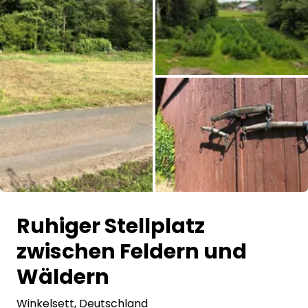
Frag Howdy
Fotoinspiration
Tipps & Inspiration
Stories
Gutscheine
Alle Bilder
Über uns
Ruhiger Stellplatz
Shop
zwischen Feldern und
Kontakt
Wäldern
Winkelsett
Select language
, Deutschland