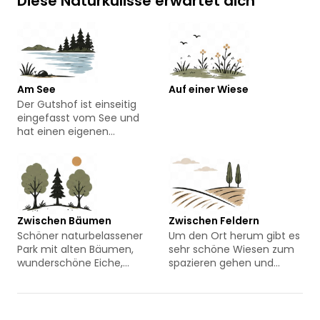
Diese Naturkulisse erwartet dich
Am See
Auf einer Wiese
Der Gutshof ist einseitig
eingefasst vom See und
hat einen eigenen
Seezugang. Tretboot,
Kanu und Badematte
können mit genutzt
werden.
Zwischen Bäumen
Zwischen Feldern
Schöner naturbelassener
Um den Ort herum gibt es
Park mit alten Bäumen,
sehr schöne Wiesen zum
wunderschöne Eiche,
spazieren gehen und
mächtige Pappeln, Eschen
Vögel beobachten
und Buchen...