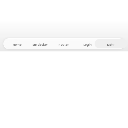
Home
Entdecken
Routen
Login
Mehr
Auf ins Hinterland, wo Freiheit und Abenteuer
Zuhause sind! Bei uns findest du 5000 private Zelt-
und Stellplätze in Alleinlage für dein nächstes
Outdoor-Abenteuer.
App Store
Google Play Store
Camps & Cabins