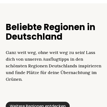
Beliebte Regionen in
Deutschland
Ganz weit weg, ohne weit weg zu sein! Lass
dich von unseren Ausflugtipps in den
schönsten Regionen Deutschlands inspirieren
und finde Plätze für deine Übernachtung im
Grünen.
Mecklenburgische
Ostsee
Bayern
Schleswig-
Schwarzwald
Alpen
Seenplatte
Holstein
Weitere Regionen entdecken