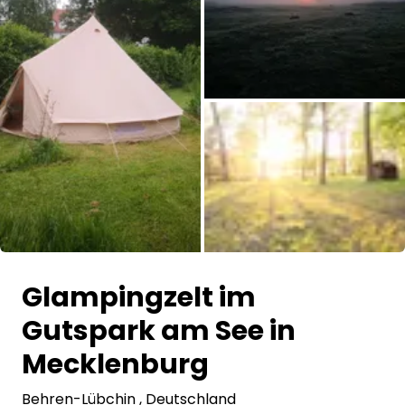
Frag Howdy
Fotoinspiration
Tipps & Inspiration
Stories
Gutscheine
Alle Bilder
Über uns
Glampingzelt im
Shop
Gutspark am See in
Kontakt
Mecklenburg
Behren-Lübchin
Select language
, Deutschland