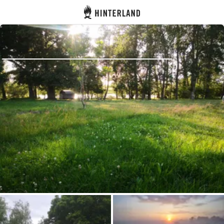
Hinterland
Zurück
Anmelden
Registrieren
Gastgeber werden
Zelt- & Stellplätze
Unterkünfte
Routen