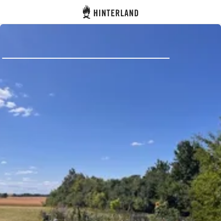
Hinterland
Zurück
Anmelden
Registrieren
Gastgeber werden
Zelt- & Stellplätze
Unterkünfte
Routen