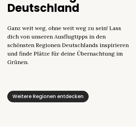
Deutschland
Ganz weit weg, ohne weit weg zu sein! Lass
dich von unseren Ausflugtipps in den
schönsten Regionen Deutschlands inspirieren
und finde Plätze für deine Übernachtung im
Grünen.
Mecklenburgische
Ostsee
Bayern
Schleswig-
Schwarzwald
Alpen
Seenplatte
Holstein
Weitere Regionen entdecken