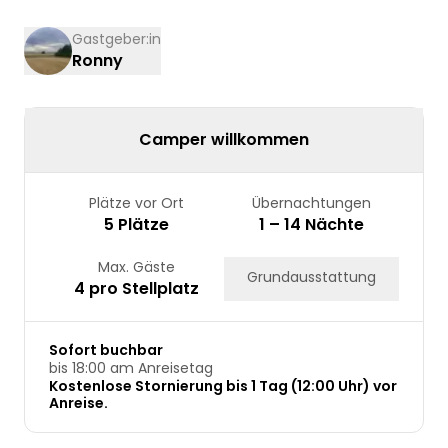
17
18
19
20
21
22
23
Gastgeber:in
Ronny
24
25
26
27
28
29
30
31
Camper willkommen
Plätze vor Ort
Übernachtungen
5 Plätze
1 – 14 Nächte
Max. Gäste
Grundausstattung
4 pro Stellplatz
Sofort buchbar
bis 18:00 am Anreisetag
Kostenlose Stornierung bis 1 Tag (12:00 Uhr) vor
Anreise.