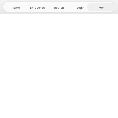
Home
Entdecken
Routen
Login
Mehr
Auf ins Hinterland, wo Freiheit und Abenteuer
Zuhause sind! Bei uns findest du 5000 private Zelt-
und Stellplätze in Alleinlage für dein nächstes
Outdoor-Abenteuer.
App Store
Google Play Store
Camps & Cabins
Routen
Frag Howdy
Fotoinspiration
Gastgeber:in werden
Plattform-Updates