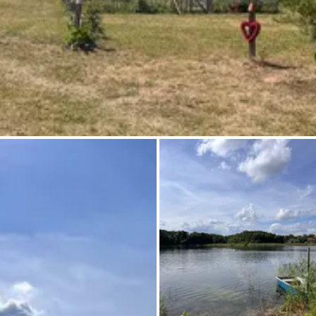
Frag Howdy
Fotoinspiration
Tipps & Inspiration
Stories
Gutscheine
Über uns
Shop
Kontakt
Select language