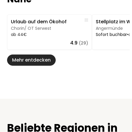
Image 1 of 5
Image 1 of 5
Like
Urlaub auf dem Ökohof
Chorin/ OT Serwest
Angermünde
ab 44€
Sofort buchbar
•
a
4.9
(29)
Mehr entdecken
Beliebte Regionen in