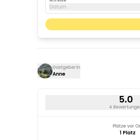
Anreise
Datum
August 2026
Mo
Di
03
04
10
11
Gastgeber:in
Anne
17
18
24
25
31
5.0
4 Bewertunge
Plätze vor O
1 Platz