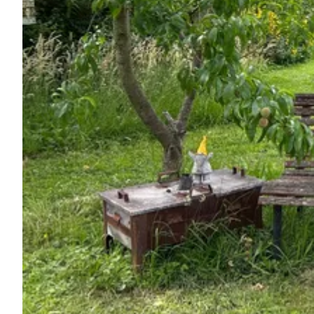
Frag Howdy
Fotoinspiration
Tipps & Inspiration
Stories
Gutscheine
Über uns
Shop
Kontakt
Select language