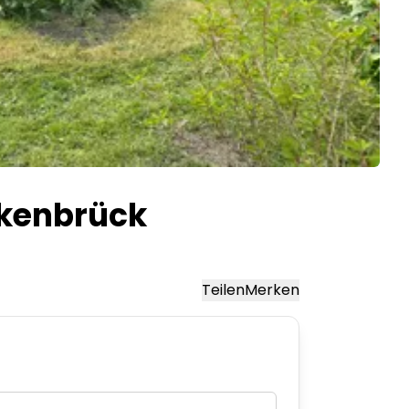
akenbrück
Teilen
Merken