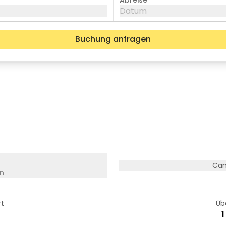
Abreise
Datum
Buchung anfragen
Mi
Do
Fr
05
06
07
12
13
14
19
20
21
26
27
28
Cam
n
rt
Üb
1