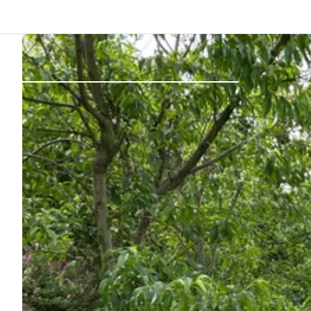
Zurück
Anmelden
Registrieren
Gastgeber werden
Zelt- & Stellplätze
Unterkünfte
Routen