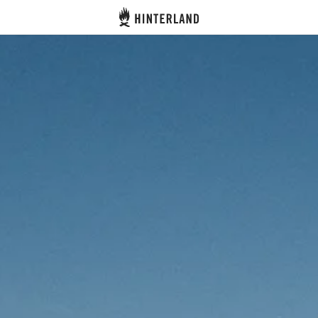
Hinterland