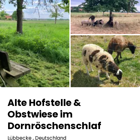
Frag Howdy
Fotoinspiration
Tipps & Inspiration
Stories
Gutscheine
Alle Bilder
Über uns
Alte Hofstelle &
Shop
Obstwiese im
Kontakt
Dornröschenschlaf
Lübbecke
Select language
, Deutschland