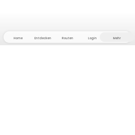
Home
Entdecken
Routen
Login
Mehr
Auf ins Hinterland, wo Freiheit und Abenteuer
Zuhause sind! Bei uns findest du 5000 private Zelt-
und Stellplätze in Alleinlage für dein nächstes
Outdoor-Abenteuer.
App Store
Google Play Store
Camps & Cabins
Routen