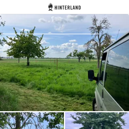
Hinterland
Zurück
Anmelden
Registrieren
Gastgeber werden
Zelt- & Stellplätze
Unterkünfte
Routen