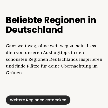
Beliebte Regionen in
Deutschland
Ganz weit weg, ohne weit weg zu sein! Lass
dich von unseren Ausflugtipps in den
schönsten Regionen Deutschlands inspirieren
und finde Plätze für deine Übernachtung im
Grünen.
Mecklenburgische
Ostsee
Bayern
Schleswig-
Schwarzwald
Alpen
Seenplatte
Holstein
Weitere Regionen entdecken