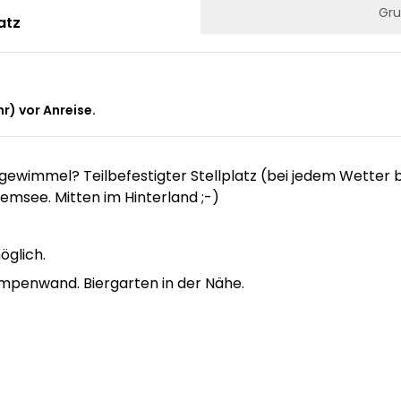
Gru
atz
r) vor Anreise.
gewimmel? Teilbefestigter Stellplatz (bei jedem Wetter 
msee. Mitten im Hinterland ;-)
öglich.
mpenwand. Biergarten in der Nähe.