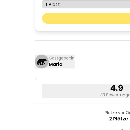
August 2026
Mo
Di
03
04
10
11
17
18
Gastgeber:in
Maria
24
25
31
4.9
33 Bewertung
Plätze vor O
2 Plätze