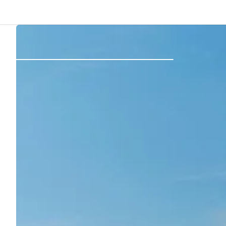
Zurück
Anmelden
Registrieren
Gastgeber werden
Zelt- & Stellplätze
Unterkünfte
Routen