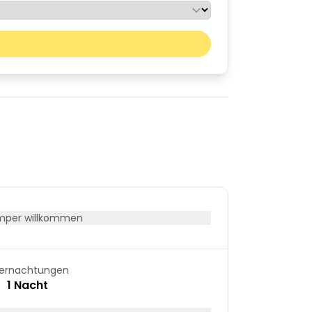
Nächster Monat
Sa
So
01
02
08
09
15
16
22
23
29
30
per willkommen
ernachtungen
1 Nacht