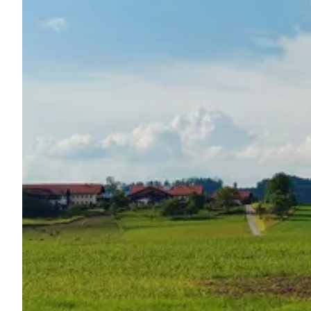
Frag Howdy
Fotoinspiration
Tipps & Inspiration
Stories
Gutscheine
Über uns
Shop
Kontakt
Select language