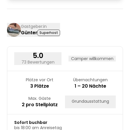
03
04
05
06
07
08
09
10
11
12
13
14
15
16
17
18
19
20
21
22
23
Gastgeber:in
Günter
Superhost
24
25
26
27
28
29
30
31
5.0
Camper willkommen
73 Bewertungen
Plätze vor Ort
Übernachtungen
3 Plätze
1 – 20 Nächte
Max. Gäste
Grundausstattung
2 pro Stellplatz
Sofort buchbar
bis 18:00 am Anreisetag