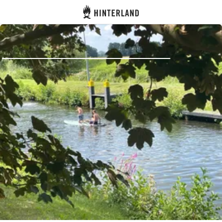
Hinterland
Zurück
Anmelden
Registrieren
Gastgeber werden
Zelt- & Stellplätze
Unterkünfte
Routen