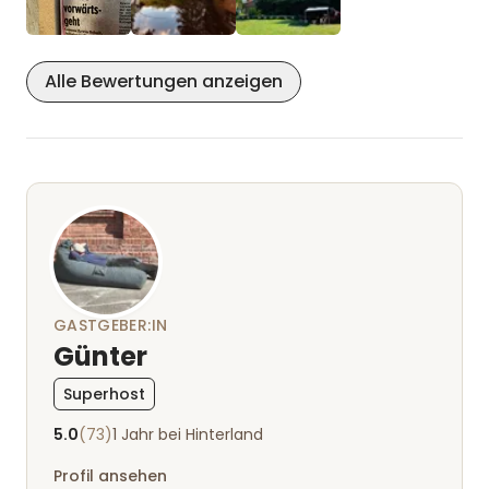
Stellplatz gut, Sanitär einfach, aber absolut i.O.
Wir kommen irgendwann wieder😀
Alle Bewertungen anzeigen
GASTGEBER:IN
Günter
Superhost
5.0
(73)
1 Jahr bei Hinterland
Profil ansehen