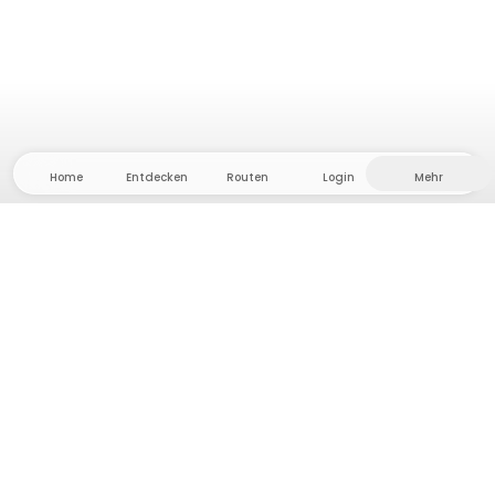
Home
Entdecken
Routen
Login
Mehr
Auf ins Hinterland, wo Freiheit und Abenteuer
Zuhause sind! Bei uns findest du 5000 private Zelt-
und Stellplätze in Alleinlage für dein nächstes
Outdoor-Abenteuer.
App Store
Google Play Store
Camps & Cabins