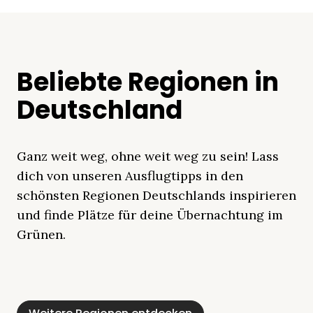
Beliebte Regionen in
Deutschland
Ganz weit weg, ohne weit weg zu sein! Lass
dich von unseren Ausflugtipps in den
schönsten Regionen Deutschlands inspirieren
und finde Plätze für deine Übernachtung im
Grünen.
Mecklenburgische
Ostsee
Bayern
Schleswig-
Schwarzwald
Alpen
Seenplatte
Holstein