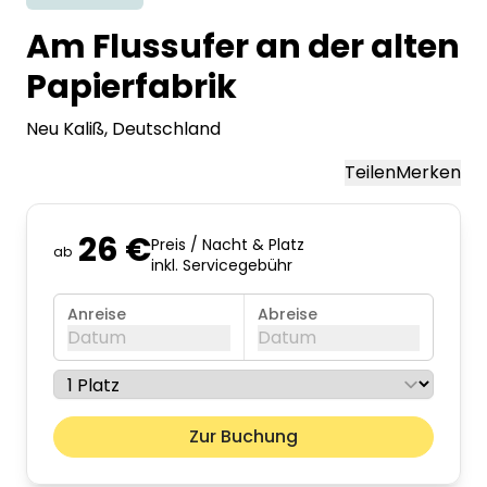
Am Flussufer an der alten
Papierfabrik
Neu Kaliß
, Deutschland
Teilen
Merken
26 €
Preis / Nacht & Platz
ab
inkl. Servicegebühr
Anreise
Abreise
Datum
Datum
August 2026
Nächst
Zur Buchung
Mo
Di
Mi
Do
Fr
Sa
So
01
02