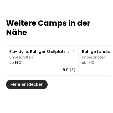
Weitere Camps in der
Nähe
Image 1 of 3
Image 1 of 5
Like
Elb-Idylle: Ruhiger Stellplatz direkt am Deich
Unbesandten
Unbesandten
ab 14€
ab 14€
5.0
(5)
Mehr entdecken