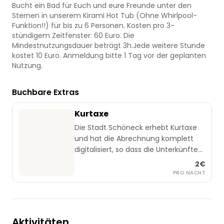
Bucht ein Bad für Euch und eure Freunde unter den
Sternen in unserem Kirami Hot Tub (Ohne Whirlpool-
Funktion!!) für bis zu 6 Personen. Kosten pro 3-
stündigem Zeitfenster: 60 Euro. Die
Mindestnutzungsdauer beträgt 3h.Jede weitere Stunde
kostet 10 Euro. Anmeldung bitte 1 Tag vor der geplanten
Nutzung.
Buchbare Extras
Kurtaxe
Die Stadt Schöneck erhebt Kurtaxe
und hat die Abrechnung komplett
digitalisiert, so dass die Unterkünfte
die Kurabgabe nicht mehr direkt vom
2€
Gast entgegennehmen dürfen. Um
PRO NACHT
Gästen eine einfache Abwicklung zu
ermöglichen, wurde WELCMpass
eingeführt. Die Bezahlung und
Gästebonus-Nutzung funktioniert
Aktivitäten