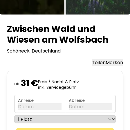
Alle Bilder
Zwischen Wald und
Wiesen am Wolfsbach
Schöneck
, Deutschland
Teilen
Merken
31 €
Preis / Nacht & Platz
ab
inkl. Servicegebühr
Anreise
Abreise
Datum
Datum
August 2026
Nächst