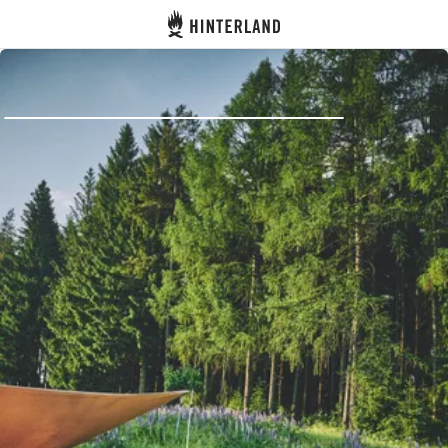
Hinterland
Zurück
Anmelden
Registrieren
Gastgeber werden
Zelt- & Stellplätze
Unterkünfte
Routen