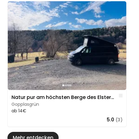
Image 1 of 5
Like
Natur pur am höchsten Berge des Elstergebirges
Gopplasgrün
ab 14€
5.0
(3)
Mehr entdecken