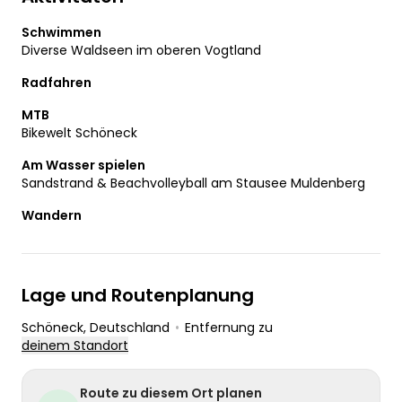
komfortabel digital über das
Smartphone. Die Kurtaxe beträgt
Schwimmen
2,00 Euro pro Erwachsener &
Diverse Waldseen im oberen Vogtland
Aufenthaltstag und für
Radfahren
Kinder/Jugendliche von 6-18 Jahre
jeweils 1,00 Euro pro Aufenthaltstag.
MTB
Ankunfts- & Abreisetage zählen
Bikewelt Schöneck
zusammen als ein Tag laut Kurtaxe-
Am Wasser spielen
Sandstrand & Beachvolleyball am Stausee Muldenberg
Wandern
Lage und Routenplanung
Schöneck
, Deutschland
•
Entfernung zu
deinem Standort
Route zu diesem Ort planen