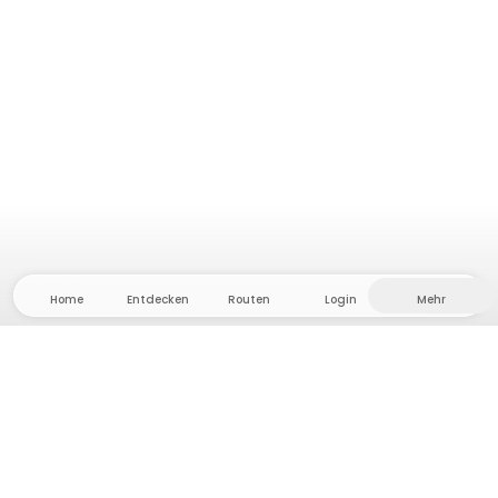
Home
Entdecken
Routen
Login
Mehr
Auf ins Hinterland, wo Freiheit und Abenteuer
Zuhause sind! Bei uns findest du 5000 private Zelt-