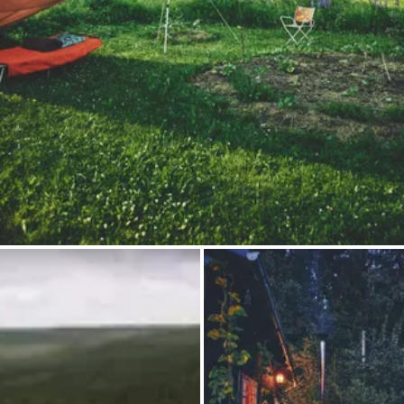
Frag Howdy
Fotoinspiration
Tipps & Inspiration
Stories
Gutscheine
Über uns
Shop
Kontakt
Select language