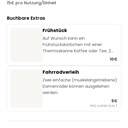
15€ pro Nutzung/Einheit
Buchbare Extras
Frühstück
Auf Wunsch kann ein
Frühstückskörbchen mit einer
Thermoskanne Kaffee oder Tee, 2
Brötchen, Schnittkäse, Marmelade
10€
und Eiern aus eigener Haltung
bestellt werden. Preis pro Person und
Fahrradverleih
Zwei einfache (muskelangetriebene)
Damenräder können ausgeliehen
werden.
5€
PRO AUFENTHALT