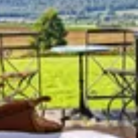
Frag Howdy
Fotoinspiration
Tipps & Inspiration
Stories
Gutscheine
Über uns
Shop
Kontakt
Select language