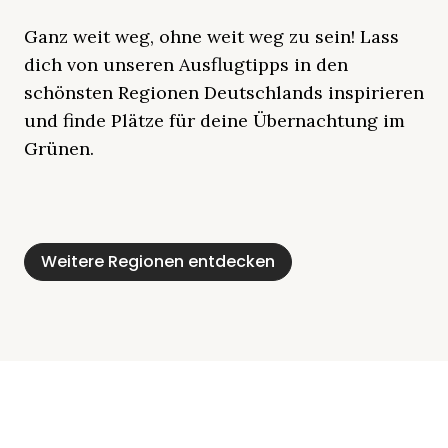
Ganz weit weg, ohne weit weg zu sein! Lass
dich von unseren Ausflugtipps in den
schönsten Regionen Deutschlands inspirieren
und finde Plätze für deine Übernachtung im
Grünen.
Mecklenburgische
Ostsee
Bayern
Schleswig-
Schwarzwald
Alpen
Seenplatte
Holstein
Weitere Regionen entdecken