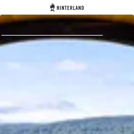
Hinterland
Zurück
Anmelden
Registrieren
Gastgeber werden
Zelt- & Stellplätze
Unterkünfte
Routen