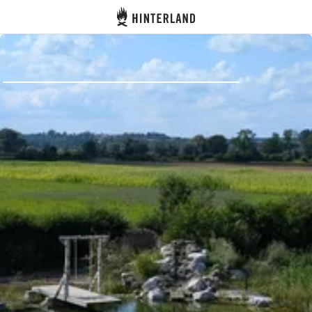
Hinterland
Zurück
Anmelden
Registrieren
Gastgeber werden
Zelt- & Stellplätze
Unterkünfte
Routen