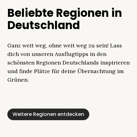
Beliebte Regionen in
Deutschland
Ganz weit weg, ohne weit weg zu sein! Lass
dich von unseren Ausflugtipps in den
schönsten Regionen Deutschlands inspirieren
und finde Plätze für deine Übernachtung im
Grünen.
Mecklenburgische
Ostsee
Bayern
Schleswig-
Schwarzwald
Alpen
Seenplatte
Holstein
Weitere Regionen entdecken