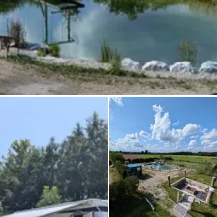
Frag Howdy
Fotoinspiration
Tipps & Inspiration
Stories
Gutscheine
Über uns
Shop
Kontakt
Select language