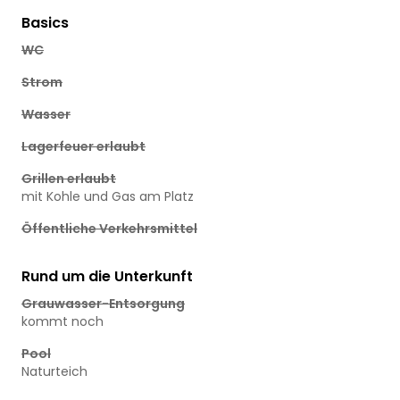
Basics
WC
Strom
Wasser
Lagerfeuer erlaubt
Grillen erlaubt
mit Kohle und Gas am Platz
Öffentliche Verkehrsmittel
Rund um die Unterkunft
Grauwasser-Entsorgung
kommt noch
Pool
Naturteich