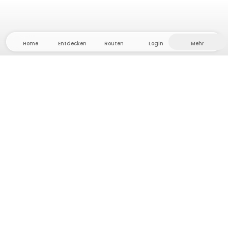
Home
Entdecken
Routen
Login
Mehr
Auf ins Hinterland, wo Freiheit und Abenteuer
Zuhause sind! Bei uns findest du 5000 private Zelt-
und Stellplätze in Alleinlage für dein nächstes
Outdoor-Abenteuer.
App Store
Google Play Store
Camps & Cabins
Routen
Frag Howdy
Fotoinspiration