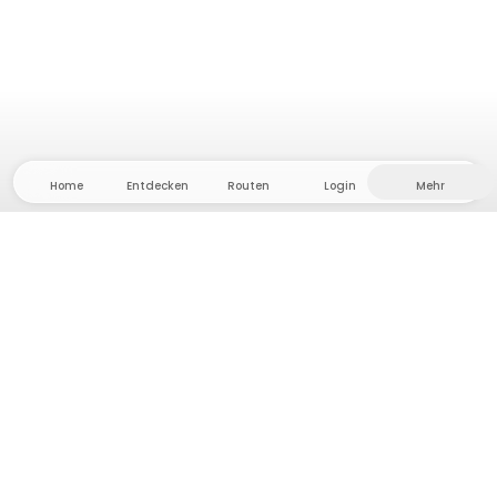
Home
Entdecken
Routen
Login
Mehr
Auf ins Hinterland, wo Freiheit und Abenteuer
Zuhause sind! Bei uns findest du 5000 private Zelt-
und Stellplätze in Alleinlage für dein nächstes
Outdoor-Abenteuer.
App Store
Google Play Store