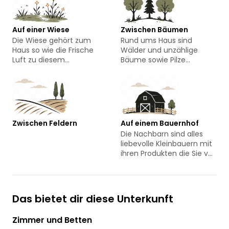
Auf einer Wiese
Zwischen Bäumen
Die Wiese gehört zum
Rund ums Haus sind
Haus so wie die Frische
Wälder und unzählige
Luft zu diesem
Bäume sowie Pilze
besonderen Ort.
anzutreffen:)
Zwischen Feldern
Auf einem Bauernhof
Die Nachbarn sind alles
liebevolle Kleinbauern mit
ihren Produkten die Sie vor
Ort verkaufen von A... wie
Angus Rind über E... wie Eier
bis M... wie Mohn es ist
nicht endend wollend;)
Das bietet dir diese Unterkunft
Zimmer und Betten