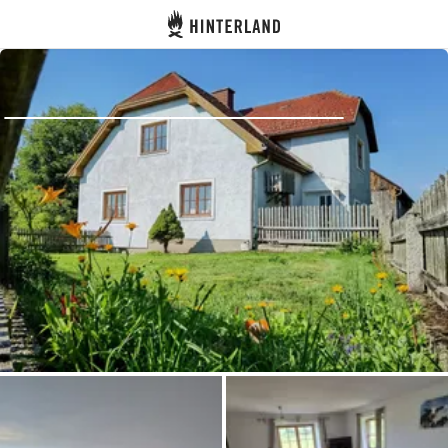
Hinterland
Zurück
Anmelden
Registrieren
Gastgeber werden
Zelt- & Stellplätze
Unterkünfte
Routen