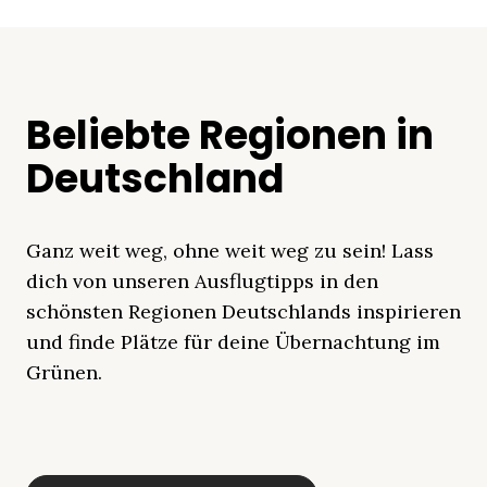
Beliebte Regionen in
Deutschland
Ganz weit weg, ohne weit weg zu sein! Lass
dich von unseren Ausflugtipps in den
schönsten Regionen Deutschlands inspirieren
und finde Plätze für deine Übernachtung im
Grünen.
Mecklenburgische
Ostsee
Bayern
Schleswig-
Schwarzwald
Alpen
Seenplatte
Holstein