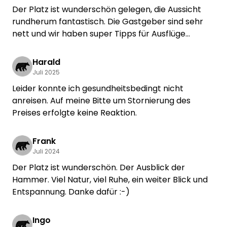
Der Platz ist wunderschön gelegen, die Aussicht
rundherum fantastisch. Die Gastgeber sind sehr
nett und wir haben super Tipps für Ausflüge
bekommen. Es gibt eine witzige Aussendusche,
warmes Wasser ist vorhanden und Frischwasser
Harald
kann direkt aufgefüllt werden.
Juli 2025
Wenn man komplett autark ist, dann kann man die
Leider konnte ich gesundheitsbedingt nicht
Ruhe voll und ganz geniessen und bei schönem
anreisen. Auf meine Bitte um Stornierung des
Wetter sogar draussen duschen! Wir kommen
Preises erfolgte keine Reaktion.
sehr gerne wieder!
Frank
Juli 2024
Der Platz ist wunderschön. Der Ausblick der
Hammer. Viel Natur, viel Ruhe, ein weiter Blick und
Entspannung. Danke dafür :-)
Ingo