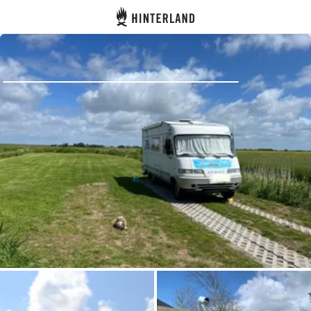
Hinterland
Zurück
Anmelden
Registrieren
Gastgeber werden
Zelt- & Stellplätze
Unterkünfte
Routen