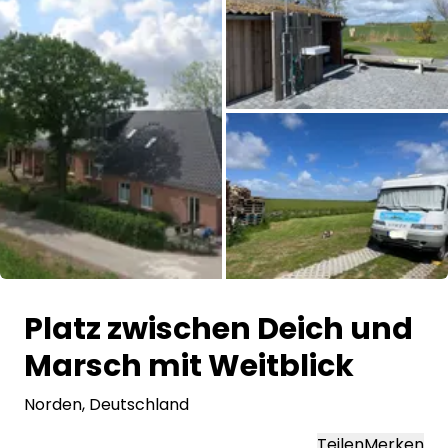
Frag Howdy
Fotoinspiration
Tipps & Inspiration
Stories
Gutscheine
Alle Bilder
Über uns
Platz zwischen Deich und
Shop
Marsch mit Weitblick
Kontakt
Norden
, Deutschland
Select language
Teilen
Merken