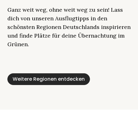
Ganz weit weg, ohne weit weg zu sein! Lass
dich von unseren Ausflugtipps in den
schönsten Regionen Deutschlands inspirieren
und finde Plätze für deine Übernachtung im
Grünen.
Mecklenburgische
Ostsee
Bayern
Schleswig-
Schwarzwald
Alpen
Seenplatte
Holstein
Weitere Regionen entdecken