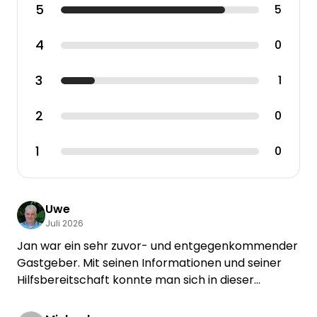
5
5
4
0
3
1
2
0
1
0
Uwe
Juli 2026
Jan war ein sehr zuvor- und entgegenkommender
Gastgeber. Mit seinen Informationen und seiner
Hilfsbereitschaft konnte man sich in dieser
schönen Gegend schnell und gut zurecht finden...
Ein toller schattiger Stellplatz unter alten Linden ...