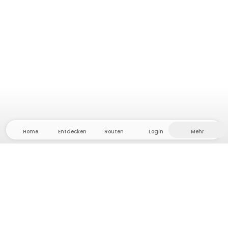
Home
Entdecken
Routen
Login
Mehr
Auf ins Hinterland, wo Freiheit und Abenteuer
Zuhause sind! Bei uns findest du 5000 private Zelt-