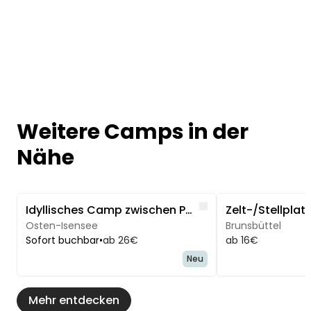
Weitere Camps in der
Nähe
Image 1 of 5
Image 1 of 5
Like
Idyllisches Camp zwischen Pferdeweiden mit Sauna
Osten-Isensee
Brunsbüttel
Sofort buchbar
•
ab 26€
ab 16€
Neu
Mehr entdecken