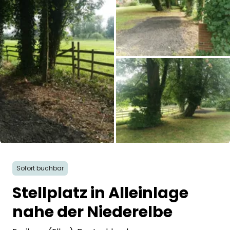
Frag Howdy
Fotoinspiration
Tipps & Inspiration
Stories
Gutscheine
Alle Bilder
Über uns
Sofort buchbar
Shop
Stellplatz in Alleinlage
Kontakt
nahe der Niederelbe
Select language