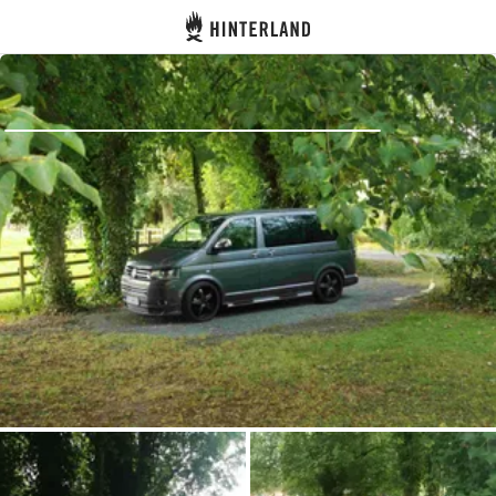
Hinterland
Zurück
Anmelden
Registrieren
Gastgeber werden
Zelt- & Stellplätze
Unterkünfte
Routen