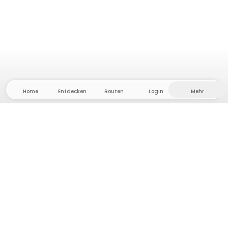
Home
Entdecken
Routen
Login
Mehr
Auf ins Hinterland, wo Freiheit und Abenteuer
Zuhause sind! Bei uns findest du 5000 private Zelt-
und Stellplätze in Alleinlage für dein nächstes
Outdoor-Abenteuer.
App Store
Google Play Store