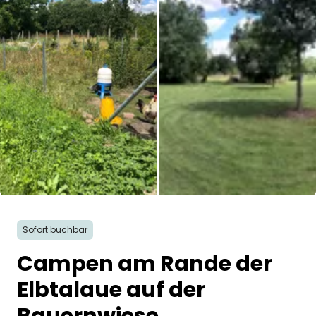
Frag Howdy
Fotoinspiration
Tipps & Inspiration
Stories
Gutscheine
Über uns
Sofort buchbar
Shop
Campen am Rande der
Kontakt
Elbtalaue auf der
Select language