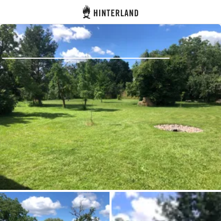
Hinterland
Zurück
Anmelden
Registrieren
Gastgeber werden
Zelt- & Stellplätze
Unterkünfte
Routen