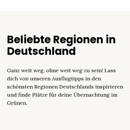
Beliebte Regionen in
Deutschland
Ganz weit weg, ohne weit weg zu sein! Lass
dich von unseren Ausflugtipps in den
schönsten Regionen Deutschlands inspirieren
und finde Plätze für deine Übernachtung im
Grünen.
Mecklenburgische
Ostsee
Bayern
Schleswig-
Schwarzwald
Alpen
Seenplatte
Holstein