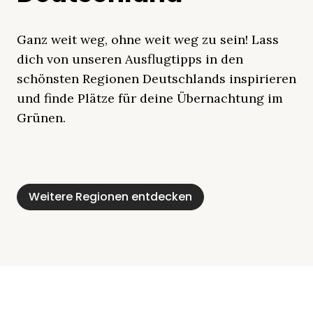
Ganz weit weg, ohne weit weg zu sein! Lass
dich von unseren Ausflugtipps in den
schönsten Regionen Deutschlands inspirieren
und finde Plätze für deine Übernachtung im
Grünen.
Mecklenburgische
Ostsee
Bayern
Schleswig-
Schwarzwald
Alpen
Seenplatte
Holstein
Weitere Regionen entdecken