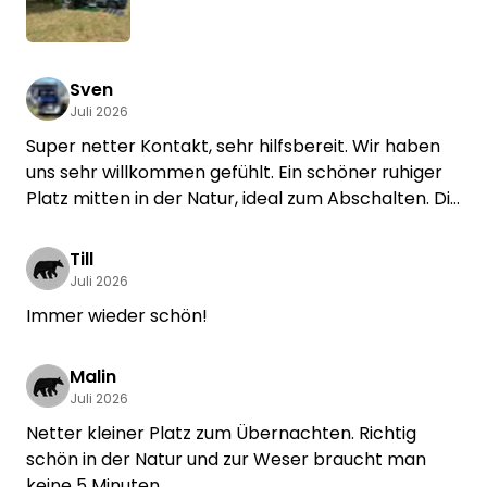
Der Bäcker in Langwedel backt gute
Frühstücksbrötchen und ist mit dem Fahrrad zu
erreichen.
Birte (selbst Camper) ist ein sehr
Sven
Juli 2026
aufgeschlossener, netter Mensch mit einer
ausgeprägten Tierliebe.
Super netter Kontakt, sehr hilfsbereit. Wir haben
Zu beachten ist lediglich die maximale Höhe von
uns sehr willkommen gefühlt. Ein schöner ruhiger
ca. 2,60m, da man sonst am Weißdorn hängen
Platz mitten in der Natur, ideal zum Abschalten. Die
bliebe.
Weser in unmittelbarer Nähe. Absolut
Wir können diesen Spot zu 100% empfehlen. Danke
Empfehlenswert!
Till
Birte für diese Möglichkeit.
Juli 2026
Immer wieder schön!
Malin
Juli 2026
Netter kleiner Platz zum Übernachten. Richtig
schön in der Natur und zur Weser braucht man
keine 5 Minuten.