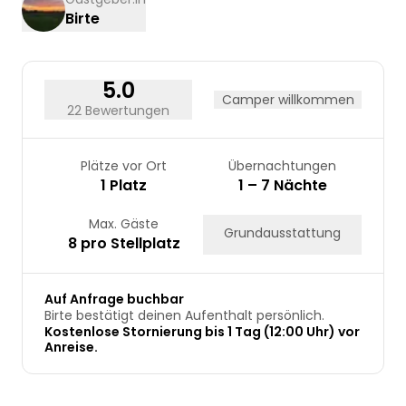
Birte
17
18
19
20
21
22
23
24
25
26
27
28
29
30
31
5.0
Camper willkommen
22 Bewertungen
Plätze vor Ort
Übernachtungen
1 Platz
1 – 7 Nächte
Max. Gäste
Grundausstattung
8 pro Stellplatz
Auf Anfrage buchbar
Birte bestätigt deinen Aufenthalt persönlich.
Kostenlose Stornierung bis 1 Tag (12:00 Uhr) vor
Anreise.