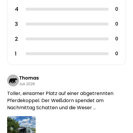
4
0
3
0
2
0
1
0
Thomas
Juli 2026
Toller, einsamer Platz auf einer abgetrennten
Pferdekoppel. Der Weißdorn spendet am
Nachmittag Schatten und die Weser
ist fußläufig zu erreichen. Badespaß allerdings eher
im Freibad Langwedel oder in einem der kleinen
Seen nördlich des Spots.