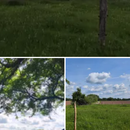
Frag Howdy
Fotoinspiration
Tipps & Inspiration
Stories
Gutscheine
Über uns
Shop
Kontakt
Select language