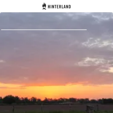
Hinterland
Zurück
Anmelden
Registrieren
Gastgeber werden
Zelt- & Stellplätze
Unterkünfte
Routen