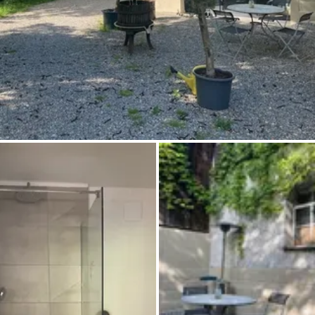
Frag Howdy
Fotoinspiration
Tipps & Inspiration
Stories
Gutscheine
Über uns
Shop
Kontakt
Select language