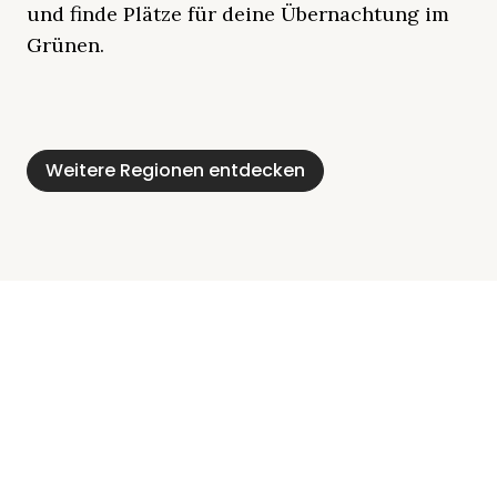
und finde Plätze für deine Übernachtung im
Grünen.
Mecklenburgische
Ostsee
Bayern
Schleswig-
Schwarzwald
Alpen
Seenplatte
Holstein
Weitere Regionen entdecken