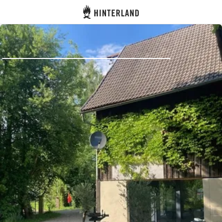
Hinterland
Zurück
Anmelden
Registrieren
Gastgeber werden
Zelt- & Stellplätze
Unterkünfte
Routen