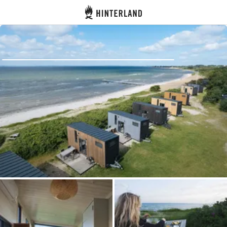
Hinterland
Zurück
Anmelden
Registrieren
Gastgeber werden
Zelt- & Stellplätze
Unterkünfte
Routen