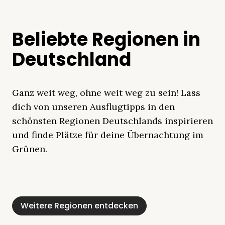
Beliebte Regionen in
Deutschland
Ganz weit weg, ohne weit weg zu sein! Lass
dich von unseren Ausflugtipps in den
schönsten Regionen Deutschlands inspirieren
und finde Plätze für deine Übernachtung im
Grünen.
Mecklenburgische
Ostsee
Bayern
Schleswig-
Schwarzwald
Alpen
Seenplatte
Holstein
Weitere Regionen entdecken