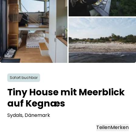
Frag Howdy
Fotoinspiration
Tipps & Inspiration
Stories
Alle Bilder
Gutscheine
Sofort buchbar
Über uns
Tiny House mit Meerblick
auf Kegnæs
Shop
Sydals
, Dänemark
Kontakt
Teilen
Merken
Select language