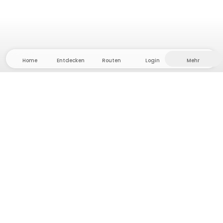
Home
Entdecken
Routen
Login
Mehr
Auf ins Hinterland, wo Freiheit und Abenteuer
Zuhause sind! Bei uns findest du 5000 private Zelt-
und Stellplätze in Alleinlage für dein nächstes
Outdoor-Abenteuer.
App Store
Google Play Store
Camps & Cabins
Routen