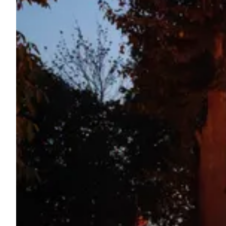
Frag Howdy
Fotoinspiration
Tipps & Inspiration
Stories
Gutscheine
Über uns
Shop
Kontakt
Select language