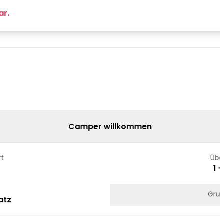
ar.
Camper willkommen
rt
Üb
1
Gru
atz