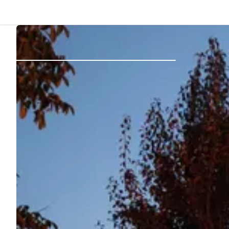
Zurück
Anmelden
Registrieren
Gastgeber werden
Zelt- & Stellplätze
Unterkünfte
Routen