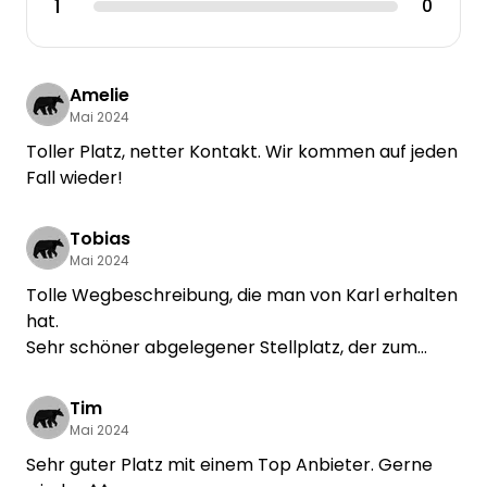
1
0
Amelie
Mai 2024
Toller Platz, netter Kontakt. Wir kommen auf jeden
Fall wieder!
Tobias
Mai 2024
Tolle Wegbeschreibung, die man von Karl erhalten
hat.
Sehr schöner abgelegener Stellplatz, der zum
länger bleiben einlädt.
Kann man nur weiter empfehlen.
Tim
Mai 2024
Sehr guter Platz mit einem Top Anbieter. Gerne