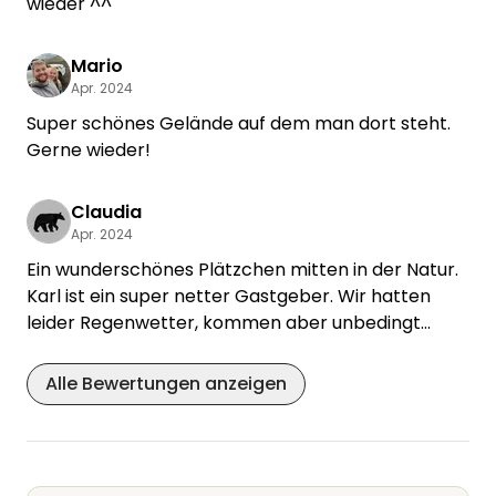
wieder ^^
Mario
Apr. 2024
Super schönes Gelände auf dem man dort steht.
Gerne wieder!
Claudia
Apr. 2024
Ein wunderschönes Plätzchen mitten in der Natur.
Karl ist ein super netter Gastgeber. Wir hatten
leider Regenwetter, kommen aber unbedingt
wieder, wenn die Sonne scheint. Bei nassem
Wetter ist unbedingt Allrad empfohlen. Wir hatten
Alle Bewertungen anzeigen
uns festgefahren, aber Karl hat sich ganz lieb
gekümmert, um uns herausziehen zu lassen.
Vielen lieben Dank lieber Karl