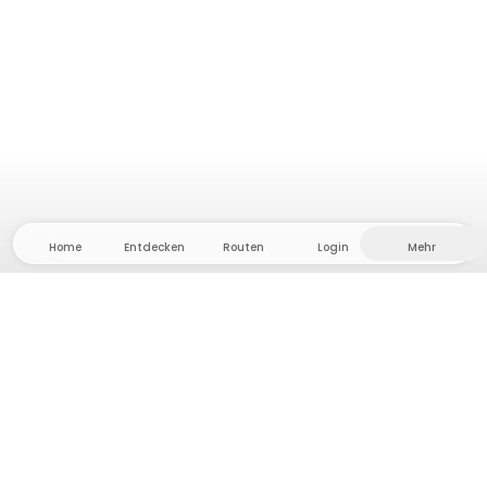
Home
Entdecken
Routen
Login
Mehr
Auf ins Hinterland, wo Freiheit und Abenteuer
Zuhause sind! Bei uns findest du 5000 private Zelt-
und Stellplätze in Alleinlage für dein nächstes
Outdoor-Abenteuer.