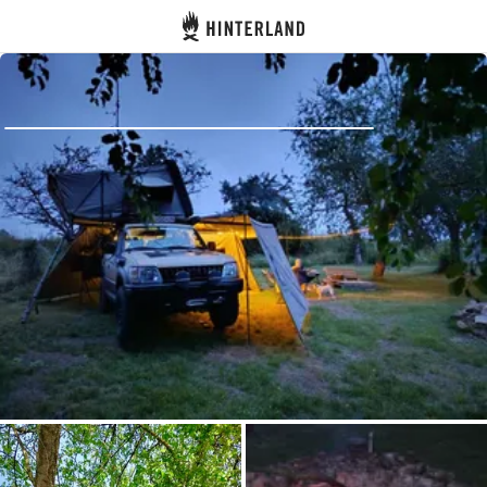
Hinterland
Zurück
Anmelden
Registrieren
Gastgeber werden
Zelt- & Stellplätze
Unterkünfte
Routen