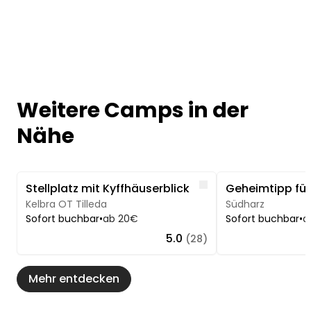
Weitere Camps in der
Nähe
Image 1 of 5
Image 1 of 5
Like
Stellplatz mit Kyffhäuserblick
Geheimtipp für 
Kelbra OT Tilleda
Südharz
Sofort buchbar
•
ab 20€
Sofort buchbar
•
a
5.0
(28)
Mehr entdecken