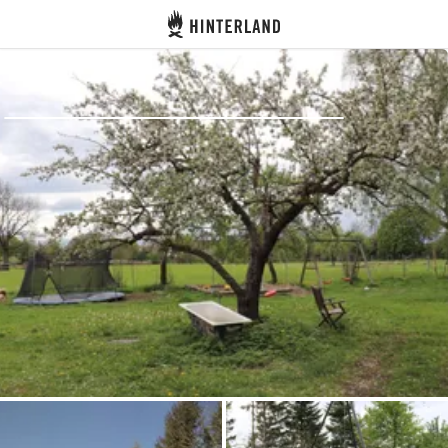
Hinterland
Zurück
Anmelden
Registrieren
Gastgeber werden
Zelt- & Stellplätze
Unterkünfte
Routen