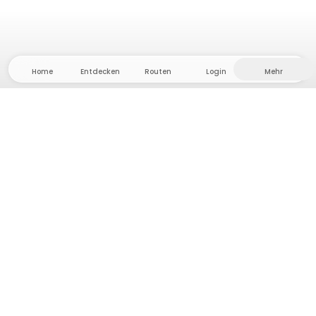
Home
Entdecken
Routen
Login
Mehr
Auf ins Hinterland, wo Freiheit und Abenteuer
Zuhause sind! Bei uns findest du 5000 private Zelt-
und Stellplätze in Alleinlage für dein nächstes
Outdoor-Abenteuer.
App Store
Google Play Store
Camps & Cabins
Routen
Frag Howdy