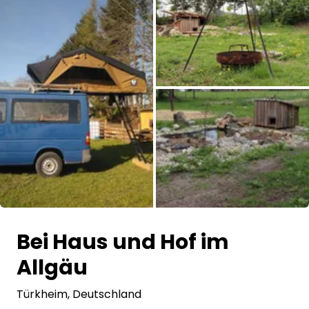
Frag Howdy
Fotoinspiration
Tipps & Inspiration
Stories
Gutscheine
Über uns
Alle Bilder
Shop
Bei Haus und Hof im
Allgäu
Kontakt
Türkheim
, Deutschland
Select language