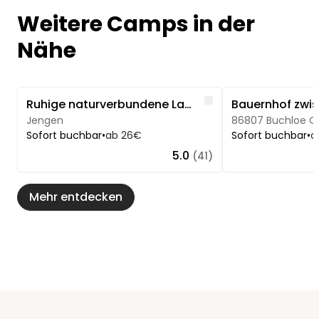
Weitere Camps in der
Nähe
Image 1 of 5
Image 1 of 5
Like
Ruhige naturverbundene Lage
Jengen
86807 Buchloe O
Sofort buchbar
•
ab 26€
Sofort buchbar
•
a
5.0
(41)
Mehr entdecken