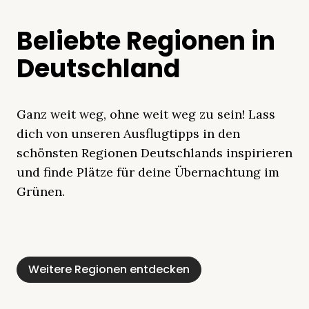
Beliebte Regionen in
Deutschland
Ganz weit weg, ohne weit weg zu sein! Lass
dich von unseren Ausflugtipps in den
schönsten Regionen Deutschlands inspirieren
und finde Plätze für deine Übernachtung im
Grünen.
Mecklenburgische
Ostsee
Bayern
Schleswig-
Schwarzwald
Alpen
Seenplatte
Holstein
Weitere Regionen entdecken