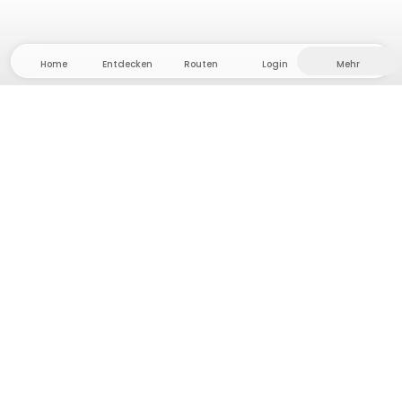
Home
Entdecken
Routen
Login
Mehr
Auf ins Hinterland, wo Freiheit und Abenteuer
Zuhause sind! Bei uns findest du 5000 private Zelt-
und Stellplätze in Alleinlage für dein nächstes
Outdoor-Abenteuer.
App Store
Google Play Store
Camps & Cabins
Routen
Frag Howdy
Fotoinspiration