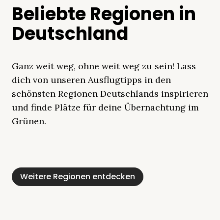
Beliebte Regionen in
Deutschland
Ganz weit weg, ohne weit weg zu sein! Lass
dich von unseren Ausflugtipps in den
schönsten Regionen Deutschlands inspirieren
und finde Plätze für deine Übernachtung im
Grünen.
Mecklenburgische
Ostsee
Bayern
Schleswig-
Schwarzwald
Alpen
Seenplatte
Holstein
Weitere Regionen entdecken