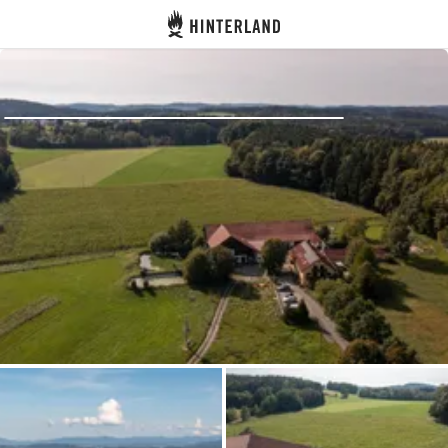
Hinterland
Zurück
Anmelden
Registrieren
Gastgeber werden
Zelt- & Stellplätze
Unterkünfte
Routen