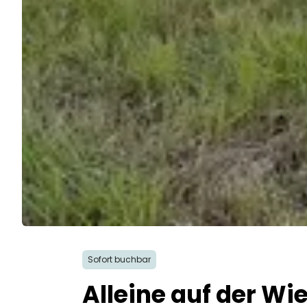
Sofort buchbar
Alleine auf der Wi