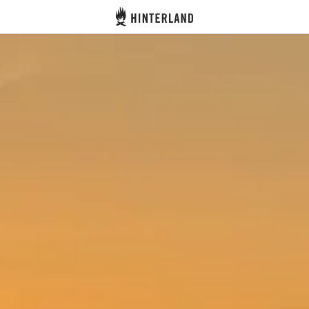
Hinterland