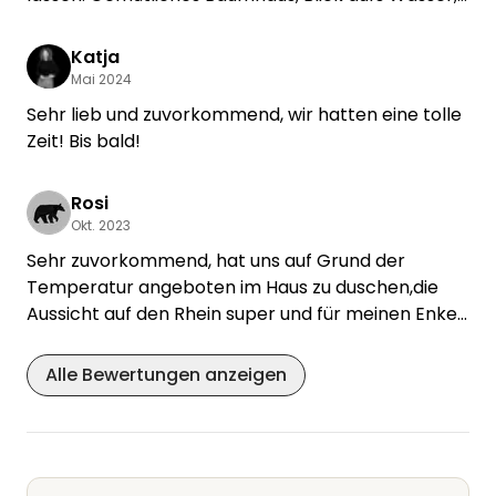
liebevoll eingerichtet, von innen wie von außen. Auf
Wunsch Köstlichkeiten zum Abendessen und
Katja
Frühstück. Die Gastgeberin ist total nett, erklärt
Mai 2024
alles super und lässt keine Wünsche offen.
Sehr lieb und zuvorkommend, wir hatten eine tolle
Jederzeit gerne wieder!
Zeit! Bis bald!
Rosi
Okt. 2023
Sehr zuvorkommend, hat uns auf Grund der
Temperatur angeboten im Haus zu duschen,die
Aussicht auf den Rhein super und für meinen Enkel
ein klasse Erlebnis. Immer wieder
Alle Bewertungen anzeigen