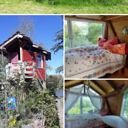
Frag Howdy
Fotoinspiration
Tipps & Inspiration
Stories
Gutscheine
Über uns
Shop
Kontakt
Select language