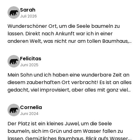
Sarah
Juli 2026
Wunderschöner Ort, um die Seele baumeln zu
lassen. Direkt nach Ankunft war ich in einer
anderen Welt, was nicht nur am tollen Baumhaus,
sondern auch am dazugehörigen nutzbaren
Grundstücksteil lag. Fantastische Lage mit Blick
Felicitas
auf den Rhein.
Juni 2025
Antje ist eine super Gastgeberin, sie hat mich
Mein Sohn und ich haben eine wunderbare Zeit an
herzlich aufgenommen und mir alles ausführlich
diesem zauberhaften Ort verbracht! Es ist an alles
gezeigt. Die Kommunikation war durchgängig
gedacht, viel improvisiert, aber alles mit ganz viel
positiv. Ich komme auf jeden Fall wieder.
Liebe gestaltet. Antje und ihre Familie waren super
nett und umsichtig, die perfekten Gastgeber. Wir
Cornelia
kommen sicher wieder und freuen uns jetzt schon
Juni 2024
darauf!
Der Platz ist ein kleines Juwel, um die Seele
baumeln, sich im Grün und am Wasser fallen zu
lassen. Gemütliches Baumhaus, Blick aufs Wasser,