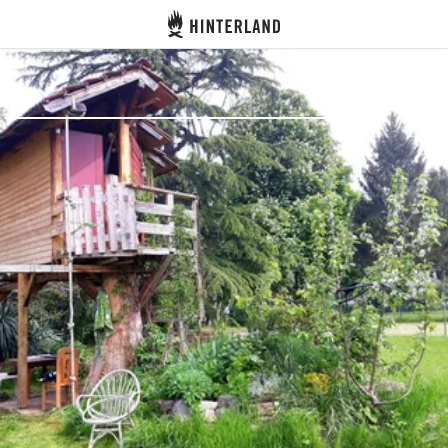
Hinterland
Zurück
Anmelden
Registrieren
Gastgeber werden
Zelt- & Stellplätze
Unterkünfte
Routen