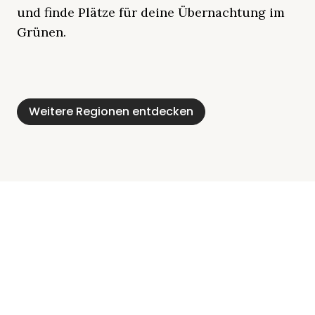
und finde Plätze für deine Übernachtung im
Grünen.
Mecklenburgische
Ostsee
Bayern
Schleswig-
Schwarzwald
Alpen
Seenplatte
Holstein
Weitere Regionen entdecken