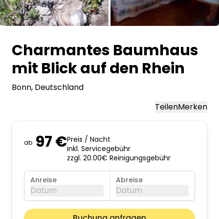
Alle Bilder
Charmantes Baumhaus
mit Blick auf den Rhein
Bonn
, Deutschland
Teilen
Merken
97 €
Preis / Nacht
ab
inkl. Servicegebühr
zzgl. 20.00€ Reinigungsgebühr
Anreise
Abreise
Datum
Datum
August 2026
Nächst
Buchung anfragen