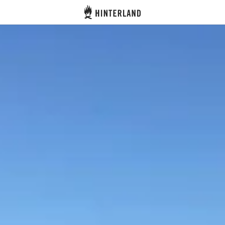
Hinterland