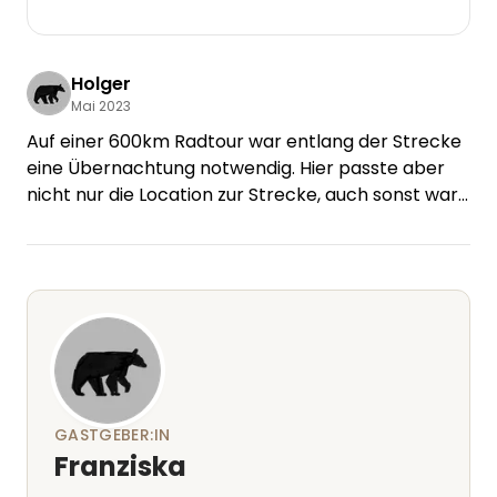
Holger
Mai 2023
Auf einer 600km Radtour war entlang der Strecke
eine Übernachtung notwendig. Hier passte aber
nicht nur die Location zur Strecke, auch sonst war
alles super. Unglaublich freundlich und hilfsbereit,
cooler Klappfix und weil die Tanke schon zu hatte,
gabe es noch ein Feierabendbier vor Ort.
Nochmals besten Dank, auch im Namen vom
Mitfahrer, der mit Kindheitserinnerungs-Klappfix-
Flash-Backs glücklich war!
GASTGEBER:IN
Franziska