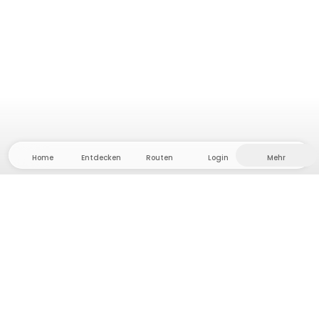
Home
Entdecken
Routen
Login
Mehr
Auf ins Hinterland, wo Freiheit und Abenteuer
Zuhause sind! Bei uns findest du 5000 private Zelt-
und Stellplätze in Alleinlage für dein nächstes
Outdoor-Abenteuer.