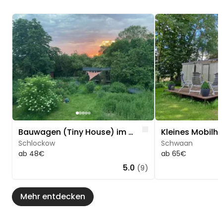
Image 1 of 5
Image 1 of 5
Like
Bauwagen (Tiny House) im Naturgarten
Schlockow
Schwaan
ab 48€
ab 65€
5.0
(9)
Mehr entdecken