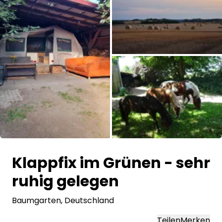
Frag Howdy
Fotoinspiration
Tipps & Inspiration
Stories
Gutscheine
Alle Bilder
Über uns
Klappfix im Grünen - sehr
Shop
ruhig gelegen
Kontakt
Baumgarten
, Deutschland
Select language
Teilen
Merken