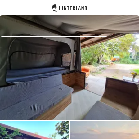
Hinterland
Zurück
Anmelden
Registrieren
Gastgeber werden
Zelt- & Stellplätze
Unterkünfte
Routen