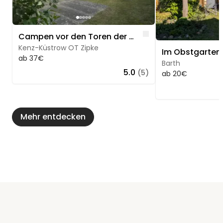
Like
Campen vor den Toren der Darß-Zingster-Boddenkette
Kenz-Küstrow OT Zipke
ab 37€
Barth
5.0
(5)
ab 20€
Mehr entdecken