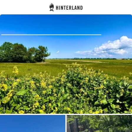
Hinterland
Zurück
Anmelden
Registrieren
Gastgeber werden
Zelt- & Stellplätze
Unterkünfte
Routen