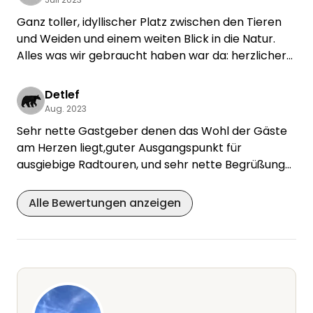
Tiere (besonders die Pferde) und die Ruhe sehr
Ganz toller, idyllischer Platz zwischen den Tieren
genossen. Unser Tip wäre bloß ein größeres
und Weiden und einem weiten Blick in die Natur.
Sanitärhaus (1 Toilette mit Dusche), bzw.
Alles was wir gebraucht haben war da: herzlicher
getrennte Dusche/n und Toilette/n. Eure
Empfang, saubere Toilette + Dusche und frisches
Campingwiese bietet doch Platz für viele Camper
Trinkwasser.
Detlef
und dann wird es schnell knapp.
Sehr zu empfehlen!
Aug. 2023
Abgesehen davon sind wir sehr nett empfangen
worden und hatten eine wunderschöne Zeit!!
Sehr nette Gastgeber denen das Wohl der Gäste
Somit auf jeden Fall empfehlenswert.
am Herzen liegt,guter Ausgangspunkt für
Alles Gute und Liebe Euch!
ausgiebige Radtouren, und sehr nette Begrüßung
von Emma-vielen lieben Dank für die tollen Eier
und die Zucchini -gern immer wieder Detlef und
Alle Bewertungen anzeigen
Martina