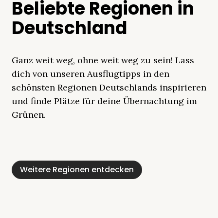
Beliebte Regionen in
Deutschland
Ganz weit weg, ohne weit weg zu sein! Lass
dich von unseren Ausflugtipps in den
schönsten Regionen Deutschlands inspirieren
und finde Plätze für deine Übernachtung im
Grünen.
Mecklenburgische
Ostsee
Bayern
Schleswig-
Schwarzwald
Alpen
Seenplatte
Holstein
Weitere Regionen entdecken