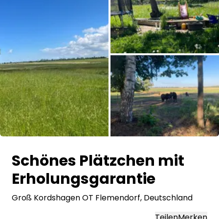
Frag Howdy
Fotoinspiration
Tipps & Inspiration
Stories
Gutscheine
Alle Bilder
Über uns
Schönes Plätzchen mit
Shop
Erholungsgarantie
Kontakt
Groß Kordshagen OT Flemendorf
, Deutschland
Select language
Teilen
Merken