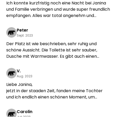
Ich konnte kurzfristig noch eine Nacht bei Janina
und Familie verbringen und wurde super freundlich
empfangen. Alles war total angenehm und
unkompliziert. Das Bad-Häuschen war sehr sauber
und hatte warmes Wasser. Den morgendlichen
Peter
Kaffee trinkt man quasi gemeinsam mit den Süßen
Sept. 2023
Ponys auf der angrenzenden Weide.
Der Platz ist wie beschrieben, sehr ruhig und
Absolute Empfehlung!
schöne Aussicht. Die Toilette ist sehr sauber,
Dusche mit Warmwasser. Es gibt auch einen
kostenlosen WLAN Zugang.
V.
Aug. 2023
Liebe Janina,
jetzt in der staaden Zeit, fanden meine Tochter
und ich endlich einen schönen Moment, um
unseren gemeinsamen Urlaub bei Euch Revue
passieren zu lassen.
Carolin
Es hat uns bei Euch sehr gut gefallen, wir haben die
Juli 2023