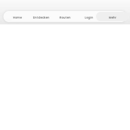
Home
Entdecken
Routen
Login
Mehr
Auf ins Hinterland, wo Freiheit und Abenteuer
Zuhause sind! Bei uns findest du 5000 private Zelt-
und Stellplätze in Alleinlage für dein nächstes
Outdoor-Abenteuer.
App Store
Google Play Store
Camps & Cabins
Routen
Frag Howdy
Fotoinspiration
Gastgeber:in werden