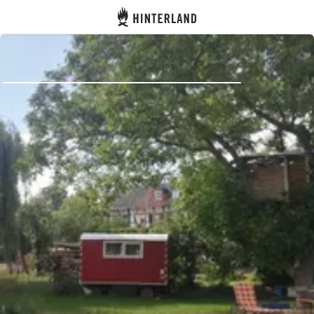
Hinterland
Zurück
Anmelden
Registrieren
Gastgeber werden
Zelt- & Stellplätze
Unterkünfte
Routen