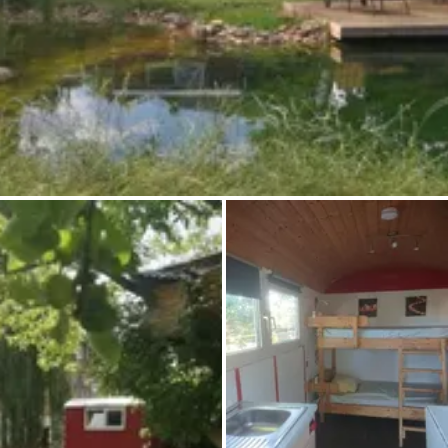
Frag Howdy
Fotoinspiration
Tipps & Inspiration
Stories
Gutscheine
Über uns
Shop
Kontakt
Select language