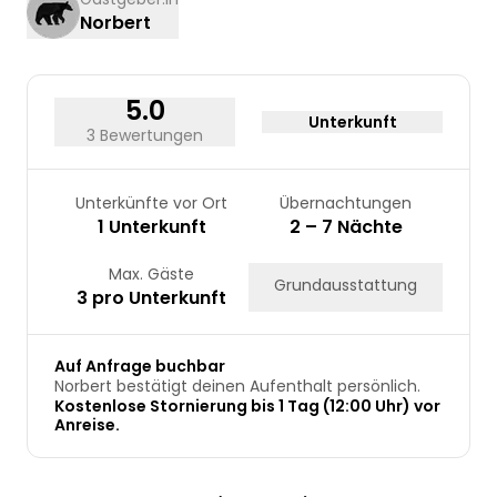
Norbert
17
18
19
20
21
22
23
24
25
26
27
28
29
30
31
5.0
Unterkunft
3 Bewertungen
Unterkünfte vor Ort
Übernachtungen
1 Unterkunft
2 – 7 Nächte
Max. Gäste
Grundausstattung
3 pro Unterkunft
Auf Anfrage buchbar
Norbert bestätigt deinen Aufenthalt persönlich.
Kostenlose Stornierung bis 1 Tag (12:00 Uhr) vor
Anreise.