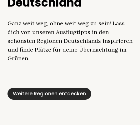
Deutschland
Ganz weit weg, ohne weit weg zu sein! Lass
dich von unseren Ausflugtipps in den
schönsten Regionen Deutschlands inspirieren
und finde Plätze für deine Übernachtung im
Grünen.
Mecklenburgische
Ostsee
Bayern
Schleswig-
Schwarzwald
Alpen
Seenplatte
Holstein
Weitere Regionen entdecken